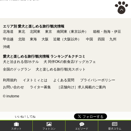
エリア別 愛犬と楽しめる旅行/観光情報
北海道
東北
北関東
東京
南関東（東京以外）
箱根・熱海・伊豆
甲信越
北陸
東海
大阪
近畿（大阪以外）
中国
四国
九州
沖縄
愛犬と楽しめる旅行/観光情報 ランキング＆クチコミ
犬と泊まれる宿/ホテル
犬 同伴OKの飲食店/ドッグカフェ
全国のドッグラン
犬と楽しめる旅行/観光スポット
利用規約
イヌトミィとは
よくある質問
プライバシーポリシー
お問い合わせ
ライター募集
［店舗向け］求人掲載のご案内
© inutome
いいね！してね
スポット
フォトコン
エピソード
愛犬コラム