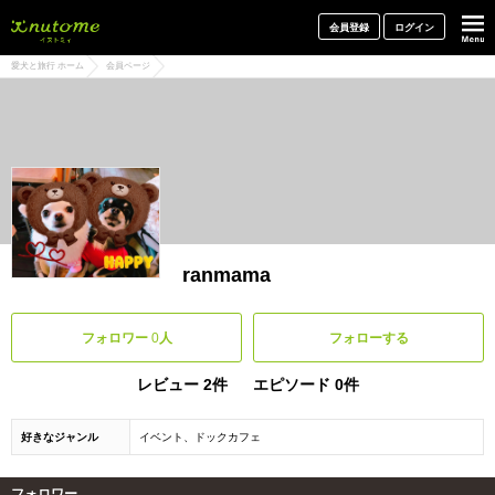
犬と一緒に旅行しよう! イヌトミィ
会員登録
ログイン
愛犬と旅行 ホーム
会員ページ
ranmama
フォロワー
0
人
フォローする
レビュー 2件
エピソード 0件
好きなジャンル
イベント、ドックカフェ
フォロワー