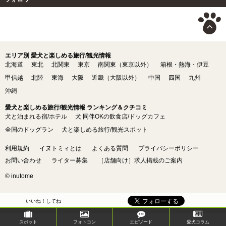
エリア別 愛犬と楽しめる旅行/観光情報
北海道
東北
北関東
東京
南関東（東京以外）
箱根・熱海・伊豆
甲信越
北陸
東海
大阪
近畿（大阪以外）
中国
四国
九州
沖縄
愛犬と楽しめる旅行/観光情報 ランキング＆クチコミ
犬と泊まれる宿/ホテル
犬 同伴OKの飲食店/ドッグカフェ
全国のドッグラン
犬と楽しめる旅行/観光スポット
利用規約
イヌトミィとは
よくある質問
プライバシーポリシー
お問い合わせ
ライター募集
［店舗向け］求人掲載のご案内
© inutome
いいね！してね
スポット
フォトコン
エピソード
愛犬コラム