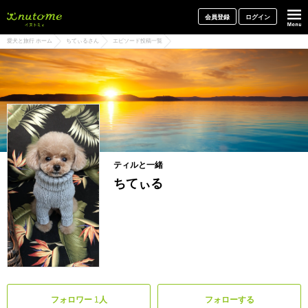
犬と一緒に旅行しよう! イヌトミィ
会員登録
ログイン
愛犬と旅行 ホーム
ちてぃるさん
エピソード投稿一覧
ティルと一緒
ちてぃる
フォロワー
1
人
フォローする