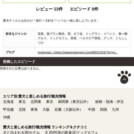
レビュー 13件
エピソード 0件
愛犬ティルとお出かけ！旅行！大好き♡ いつも一緒に楽しんでいます。
好きなジャンル
温泉、旅プラン観光、宿、オフ会、ドッグラン、イベント、食べ物
グルメ、ドックカフェ、美容、ヘルスケア病気、グッズ、くらしし
つけ
ブログ
Instagram（https://www.instagram.com/till201404/?hl=ja）
投稿したエピソード
投稿された記事はありません。
エリア別 愛犬と楽しめる旅行/観光情報
北海道
東北
北関東
東京
南関東（東京以外）
箱根・熱海・伊豆
甲信越
北陸
東海
大阪
近畿（大阪以外）
中国
四国
九州
沖縄
愛犬と楽しめる旅行/観光情報 ランキング＆クチコミ
犬と泊まれる宿/ホテル
犬 同伴OKの飲食店/ドッグカフェ