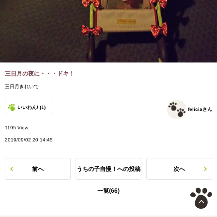
三日月の夜に・・・ドキ！
三日月きれいで
いいわん! (
1
)
feliciaさん
1195 View
2019/09/02 20:14:45
前へ
うちの子自慢！への投稿
次へ
一覧(66)