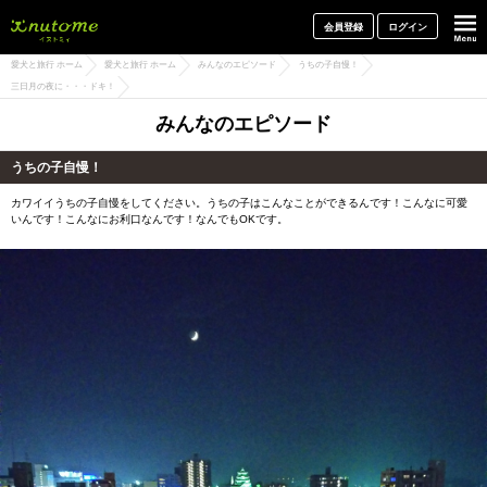
犬と一緒に旅行しよう! イヌトミィ
会員登録
ログイン
愛犬と旅行 ホーム
愛犬と旅行 ホーム
みんなのエピソード
うちの子自慢！
三日月の夜に・・・ドキ！
みんなのエピソード
うちの子自慢！
カワイイうちの子自慢をしてください。うちの子はこんなことができるんです！こんなに可愛
いんです！こんなにお利口なんです！なんでもOKです。