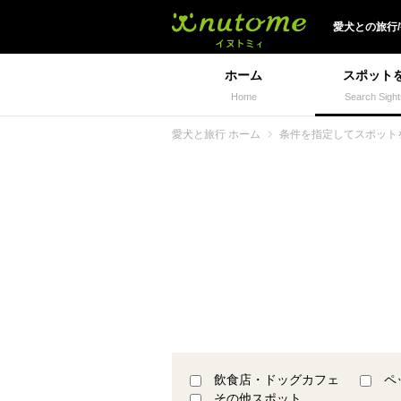
犬と一緒に旅行しよう!
愛犬
との
旅行
ホーム
スポット
Home
Search Sight
愛犬と旅行 ホーム
条件を指定してスポット
飲食店・ドッグカフェ
ペ
その他スポット