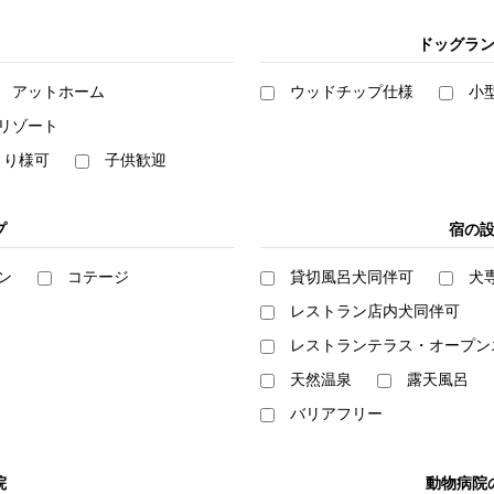
ドッグラ
アットホーム
ウッドチップ仕様
小
リゾート
とり様可
子供歓迎
プ
宿の
ン
コテージ
貸切風呂犬同伴可
犬
レストラン店内犬同伴可
レストランテラス・オープン
天然温泉
露天風呂
バリアフリー
院
動物病院