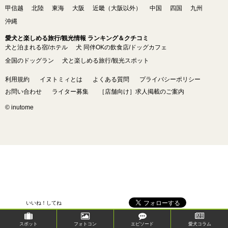
甲信越
北陸
東海
大阪
近畿（大阪以外）
中国
四国
九州
沖縄
愛犬と楽しめる旅行/観光情報 ランキング＆クチコミ
犬と泊まれる宿/ホテル
犬 同伴OKの飲食店/ドッグカフェ
全国のドッグラン
犬と楽しめる旅行/観光スポット
利用規約
イヌトミィとは
よくある質問
プライバシーポリシー
お問い合わせ
ライター募集
［店舗向け］求人掲載のご案内
© inutome
いいね！してね
スポット
フォトコン
エピソード
愛犬コラム