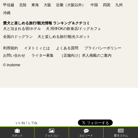
甲信越
北陸
東海
大阪
近畿（大阪以外）
中国
四国
九州
沖縄
愛犬と楽しめる旅行/観光情報 ランキング＆クチコミ
犬と泊まれる宿/ホテル
犬 同伴OKの飲食店/ドッグカフェ
全国のドッグラン
犬と楽しめる旅行/観光スポット
利用規約
イヌトミィとは
よくある質問
プライバシーポリシー
お問い合わせ
ライター募集
［店舗向け］求人掲載のご案内
© inutome
いいね！してね
スポット
フォトコン
エピソード
愛犬コラム