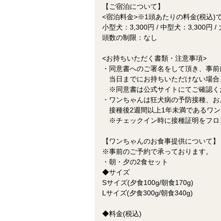
【ご宿泊について】
<宿泊料金>※1頭あたりの料金(税込)
小型犬：3,300円 / 中型犬：3,300円 /
頭数の制限：なし
<お持ちいただく書類・注意事項>
・同意書へのご署名をして頂き、事前
当日までにお持ちいただけない場合
※同意書は公式サイトにてご確認く
・ワンちゃんは狂犬病の予防接種、お
接種後2週間以上1年未満であるワン
※チェックイン時に接種証明をフロ
【ワンちゃんのお食事提供について】
※事前のご予約で承っております。
・朝・夕の2食セット
◆サイズ
Sサイズ(夕食100g/朝食170g)
Lサイズ(夕食300g/朝食340g)
◆料金(税込)