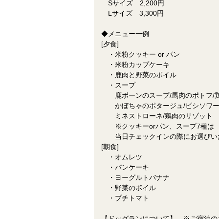
Sサイズ 2,200円
Lサイズ 3,300円
◆メニュー一例
[夕食]
・米粉クッキー or パン
・米粉カップケーキ
・鹿肉と野菜のボイル
・スープ
鹿ボーンのスープ/馬肉のポトフ/鶏
かぼちゃのポタージュ/ビシソワー
ミネストローネ/鶏肉のリゾット
※クッキーorパン、スープ7種は
当日チェックインの際にお選びい
[朝食]
・オムレツ
・パンケーキ
・ヨーグルトバナナ
・野菜のボイル
・プチトマト
【ドッグランについて】 ※ご宿泊の