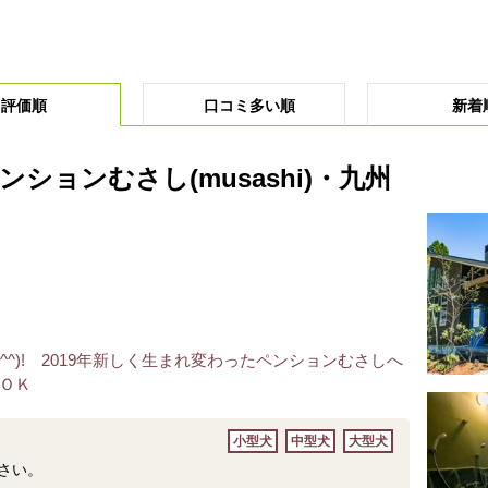
評価順
口コミ多い順
新着
ションむさし(musashi)・九州
^^)! 2019年新しく生まれ変わったペンションむさしへ
ＯＫ
小型犬
中型犬
大型犬
さい。