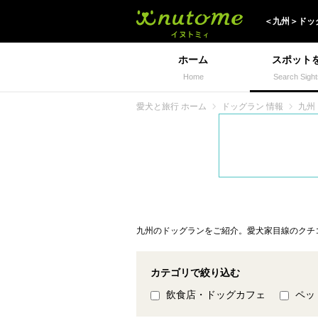
犬と一緒に旅行しよう!
＜
九州
＞
ドッ
ホーム
スポット
Home
Search Sight
愛犬と旅行 ホーム
ドッグラン 情報
九州
九州のドッグランをご紹介。愛犬家目線のクチ
カテゴリで絞り込む
飲食店・ドッグカフェ
ペッ