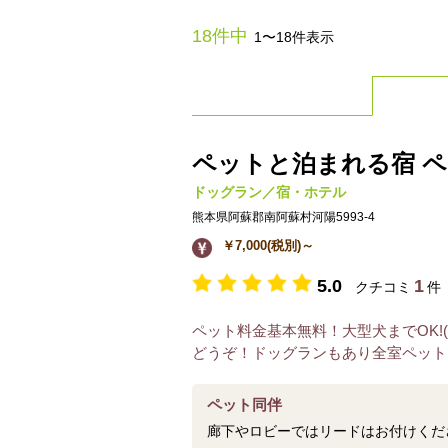
18件中
1〜18件表示
ペットと泊まれる宿 ペン
ドッグラン／宿・ホテル
熊本県阿蘇郡南阿蘇村河陽5993-4
￥7,000(税別)～
5.0
1
クチコミ
件
ペット料金基本無料！大型犬までOK!(
どうぞ！ドッグランもあり全室ペット
ペット同伴
廊下やロビーではリードはお付けくだ