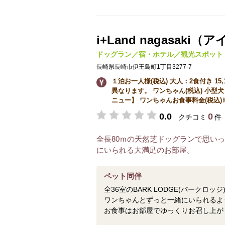
i+Land nagasak
ドッグラン／宿・ホテル／観光スポット
長崎県長崎市伊王島町1丁目3277-7
１泊お一人様(税込) 大人：2食付き 15
異なります。 ワンちゃん(税込) 小型犬：
ニュー】 ワンちゃんお食事料金(税込)※事
0.0
0
クチコミ
件
全長80ｍの天然芝ドッグランで思い
にいられる大満足のお部屋。
ペット同伴
全36室のBARK LODGE(バークロッジ
ワンちゃんとずっと一緒にいられるよ
お食事はお部屋でゆっくりお召し上が