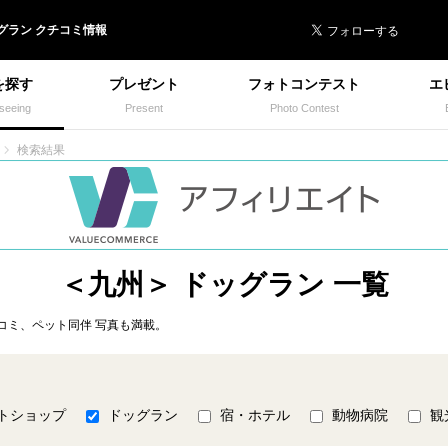
 イヌトミィ
グラン
クチコミ情報
を探す
プレゼント
フォトコンテスト
エ
seeing
Present
Photo Contest
検索結果
＜九州＞ ドッグラン 一覧
コミ、ペット同伴 写真も満載。
トショップ
ドッグラン
宿・ホテル
動物病院
観