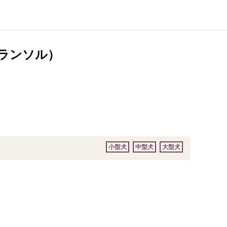
グランソル）
小型犬
中型犬
大型犬