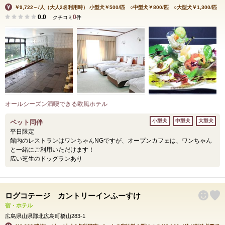
￥9,722～/人（大人2名利用時） 小型犬￥500/匹 ○中型犬￥800/匹 ○大型犬￥1,300/匹
0.0
0
クチコミ
件
オールシーズン満喫できる欧風ホテル
小型犬
中型犬
大型犬
ペット同伴
平日限定
館内のレストランはワンちゃんNGですが、オープンカフェは、ワンちゃん
と一緒にご利用いただけます！
広い芝生のドッグランあり
ログコテージ カントリーインふーすけ
宿・ホテル
広島県山県郡北広島町橋山283-1