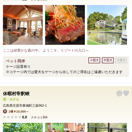
ここは緑豊かな森の中。 ようこそ、リゾートの入口へ
小型犬
中型犬
大型犬
ペット同伴
ケージ設置有り
※コテージ内では愛犬をゲージから出してのご滞在はご遠慮いただきます
休暇村帝釈峽
宿・ホテル
広島県庄原市東城町三坂962-1
1棟￥10,000～
0.0
0
クチコミ
件