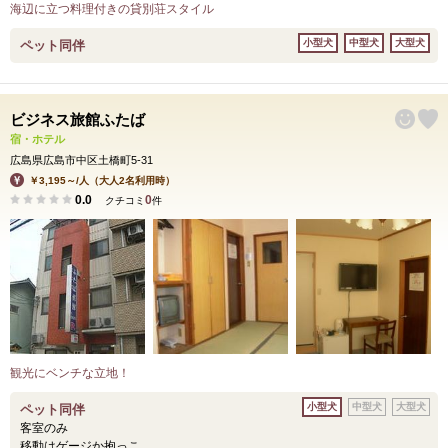
海辺に立つ料理付きの貸別荘スタイル
小型犬
中型犬
大型犬
ペット同伴
ビジネス旅館ふたば
宿・ホテル
広島県広島市中区土橋町5-31
￥3,195～/人（大人2名利用時）
0.0
0
クチコミ
件
観光にベンチな立地！
小型犬
中型犬
大型犬
ペット同伴
客室のみ
移動はゲージか抱っこ