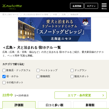
犬と一緒に旅行しよう! イヌトミィ
会員登録
ログイン
愛犬と旅行 ホーム
犬と泊まれる 宿/ホテル 情報
中国
広島
検索結果
＜広島＞ 犬と泊まれる 宿/ホテル 一覧
広島（広島・呉・宮島・福山など）の犬と泊まれる 宿/ホテルをご紹介。愛犬家目線のクチコ
ミ、ペット同伴 写真も満載。
カテゴリで絞り込む
飲食店・ドッグカフェ
ペットショップ
ドッグラン
宿・ホテル
動物病院
観光スポット
その他スポット
22件中
エリア・条件変更
1〜20件表示
評価順
口コミ多い順
新着順