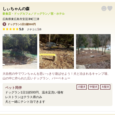
しぃちゃんの森
飲食店・ドッグカフェ／ドッグラン／宿・ホテル
広島県東広島市安芸津町三津
ドッグラン1日1頭500円
5.0
1
クチコミ
件
大自然の中でワンちゃんを思いっきり遊ばせよう！犬と泊まれるキャンプ場、
山の中に作られた広いドッグラン、バーベキュー
小型犬
中型犬
大型犬
ペット同伴
ドッグラン1日1頭500円、温水足洗い場有
レストランはテラス席のみ
犬と一緒にテント泊できます