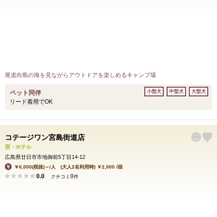
尾道向島の海を見ながらアウトドアを楽しめるキャンプ場
小型犬
中型犬
大型犬
ペット同伴
リード着用でOK
コテージワン宮島街道店
宿・ホテル
広島県廿日市市地御前5丁目14-12
￥6,000(税抜)～/人 (大人2名利用時) ￥2,000 /頭
0.0
0
クチコミ
件