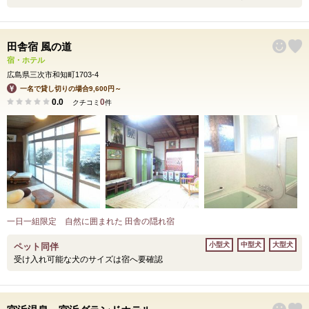
田舎宿 風の道
宿・ホテル
広島県三次市和知町1703-4
一名で貸し切りの場合9,600円～
0.0
0
クチコミ
件
一日一組限定 自然に囲まれた 田舎の隠れ宿
小型犬
中型犬
大型犬
ペット同伴
受け入れ可能な犬のサイズは宿へ要確認