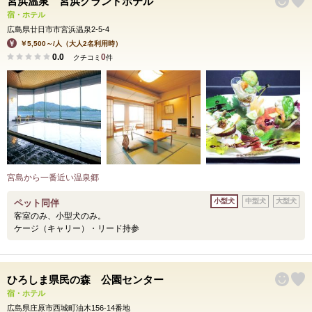
宮浜温泉 宮浜グランドホテル
宿・ホテル
広島県廿日市市宮浜温泉2-5-4
￥5,500～/人（大人2名利用時）
0.0
0
クチコミ
件
宮島から一番近い温泉郷
小型犬
中型犬
大型犬
ペット同伴
客室のみ、小型犬のみ。
ケージ（キャリー）・リード持参
ひろしま県民の森 公園センター
宿・ホテル
広島県庄原市西城町油木156-14番地