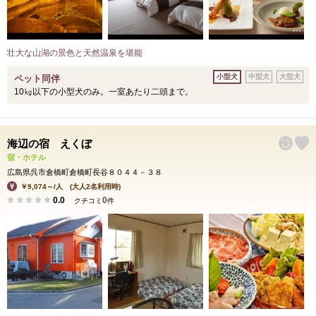
壮大な山湖の景色と天然温泉を堪能
小型犬
中型犬
大型犬
ペット同伴
10㎏以下の小型犬のみ。一室あたり二頭まで。
海辺の宿 えくぼ
宿・ホテル
広島県呉市倉橋町倉橋町長谷８０４４－３８
￥9,074～/人 (大人2名利用時)
0.0
0
クチコミ
件