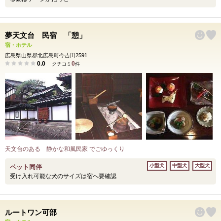
夢天文台 民宿 「憩」
宿・ホテル
広島県山県郡北広島町今吉田2591
0.0
0
クチコミ
件
天文台のある 静かな和風民家 でごゆっくり
小型犬
中型犬
大型犬
ペット同伴
受け入れ可能な犬のサイズは宿へ要確認
ルートワン可部