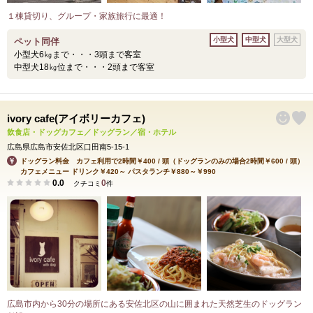
１棟貸切り、グループ・家族旅行に最適！
小型犬
中型犬
大型犬
ペット同伴
小型犬6㎏まで・・・3頭まで客室
中型犬18㎏位まで・・・2頭まで客室
ivory cafe(アイボリーカフェ)
飲食店・ドッグカフェ／ドッグラン／宿・ホテル
広島県広島市安佐北区口田南5-15-1
ドッグラン料金 カフェ利用で2時間￥400 / 頭（ドッグランのみの場合2時間￥600 / 頭）
カフェメニュー ドリンク￥420～ パスタランチ￥880～￥990
0.0
0
クチコミ
件
広島市内から30分の場所にある安佐北区の山に囲まれた天然芝生のドッグラン