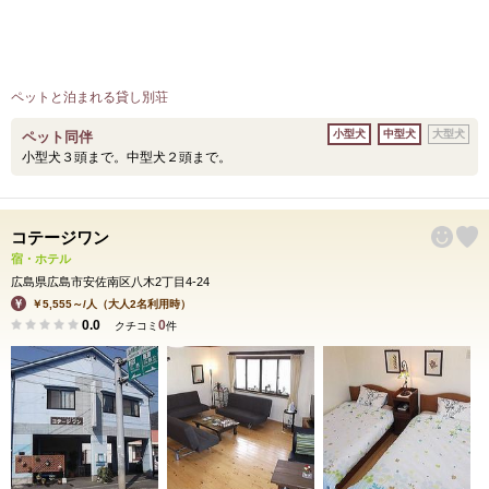
ペットと泊まれる貸し別荘
小型犬
中型犬
大型犬
ペット同伴
小型犬３頭まで。中型犬２頭まで。
コテージワン
宿・ホテル
広島県広島市安佐南区八木2丁目4-24
￥5,555～/人（大人2名利用時）
0.0
0
クチコミ
件