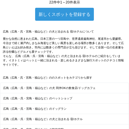
22件中1～20件表示
新しくスポットを登録する
広島（広島・呉・宮島・福山など）の犬と泊まれる 宿/ホテルについて
豊かな自然に恵まれた広島。日本三景の一つ宮島や、世界遺産厳島神社、尾道市から愛媛県。
今治まで続く瀬戸内しまなみ海道など美しい風景を楽しめる場所が数多くあります。そして広
島といえばお好み焼き。市内には数多くの専門店が立ち並びます。そして全国一位の生産量を
誇る牡蠣などグルメも要チェックです。
そんな、 広島（広島・呉・宮島・福山など）の犬と泊まれる 宿/ホテルのご紹介をしていま
す。イヌトミィはペットと一緒に泊まれる・楽しめるさまざまな旅行スポットのクチコミ情報
サイトです。
広島（広島・呉・宮島・福山など）ののスポットをカテゴリから探す
広島（広島・呉・宮島・福山など）の犬 同伴OKの飲食店/ドッグカフェ
広島（広島・呉・宮島・福山など）のペットショップ
広島（広島・呉・宮島・福山など）のドッグラン
広島（広島・呉・宮島・福山など）の犬と泊まれる 宿/ホテル