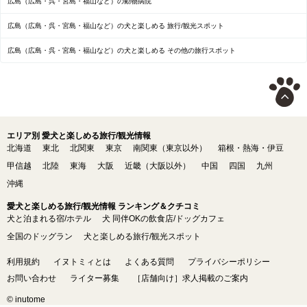
広島（広島・呉・宮島・福山など）の動物病院
広島（広島・呉・宮島・福山など）の犬と楽しめる 旅行/観光スポット
広島（広島・呉・宮島・福山など）の犬と楽しめる その他の旅行スポット
エリア別 愛犬と楽しめる旅行/観光情報
北海道
東北
北関東
東京
南関東（東京以外）
箱根・熱海・伊豆
甲信越
北陸
東海
大阪
近畿（大阪以外）
中国
四国
九州
沖縄
愛犬と楽しめる旅行/観光情報 ランキング＆クチコミ
犬と泊まれる宿/ホテル
犬 同伴OKの飲食店/ドッグカフェ
全国のドッグラン
犬と楽しめる旅行/観光スポット
利用規約
イヌトミィとは
よくある質問
プライバシーポリシー
お問い合わせ
ライター募集
［店舗向け］求人掲載のご案内
© inutome