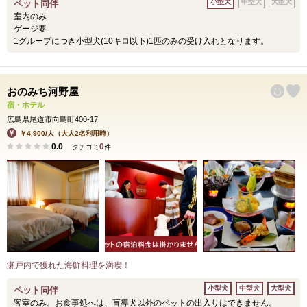
小型犬
中型犬
大型犬
ペット同伴
室内のみ
ゲージ要
1グループにつき小型犬(10キロ以下)1匹のみの受け入れとなります。
おのみち河野屋
宿・ホテル
広島県尾道市向島町400-17
￥4,900/人（大人2名利用時）
0.0
0
クチコミ
件
瀬戸内で獲れた海鮮料理を満喫！
小型犬
中型犬
大型犬
ペット同伴
客室のみ。お食事処へは、盲導犬以外のペットの出入りはできません。