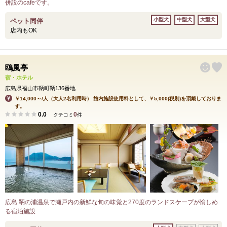
併設のcafeです。
小型犬
中型犬
大型犬
ペット同伴
店内もOK
鴎風亭
宿・ホテル
広島県福山市鞆町鞆136番地
￥14,000～/人（大人2名利用時） 館内施設使用料として、￥5,000(税別)を頂戴しておりま
す。
0.0
0
クチコミ
件
広島 鞆の浦温泉で瀬戸内の新鮮な旬の味覚と270度のランドスケープが愉しめ
る宿泊施設