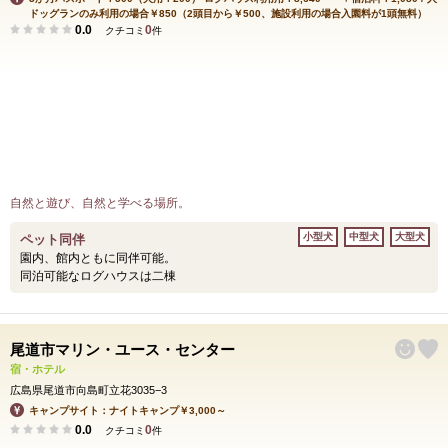
ドッグランのみ利用の場合￥850（2頭目から￥500、施設利用の場合入園料が1頭無料）
0.0
0
クチコミ
件
自然と遊び、自然と学べる場所。
小型犬
中型犬
大型犬
ペット同伴
園内、館内ともに同伴可能。
同泊可能なログハウスは二棟
尾道市マリン・ユース・センター
宿・ホテル
広島県尾道市向島町立花3035−3
キャンプサイト：ナイトキャンプ￥3,000～
0.0
0
クチコミ
件