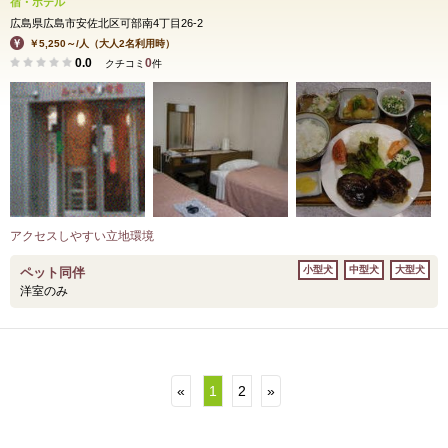
宿・ホテル
広島県広島市安佐北区可部南4丁目26-2
￥5,250～/人（大人2名利用時）
0.0
0
クチコミ
件
アクセスしやすい立地環境
小型犬
中型犬
大型犬
ペット同伴
洋室のみ
«
1
2
»