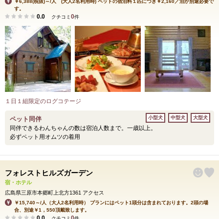
￥6,388(税抜)～/人 (大人2名利用時) ペットの宿泊料１匹につき￥2,160／泊が別途必要で
す。
0.0
0
クチコミ
件
１日１組限定のログコテージ
小型犬
中型犬
大型犬
ペット同伴
同伴できるわんちゃんの数は宿泊人数まで。一歳以上。
必ずペット用オムツの着用
フォレストヒルズガーデン
宿・ホテル
広島県三原市本郷町上北方1361 アクセス
￥15,740～/人（大人2名利用時） プランにはペット1頭分は含まれております。2頭の場
合、別途￥1，550頂戴致します。
0.0
0
クチコミ
件