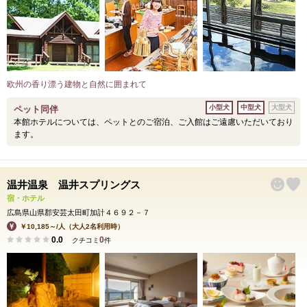
欧州の香り漂う建物と自然に囲まれて
小型犬
中型犬
大型犬
ペット同伴
本館ホテルについては、ペットとのご宿泊、ご入館はご遠慮いただいており
ます。
温井温泉 温井スプリングス
宿・ホテル
広島県山県郡安芸太田町加計４６９２－７
￥10,185～/人（大人2名利用時）
0.0
0
クチコミ
件