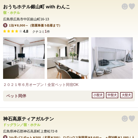
おうちホテル銀山町 with わんこ
宿・ホテル
広島県広島市中区銀山町16-13
1泊￥8,000～（部屋単価 5名様まで）
4.8
1
クチコミ
件
２０２１年６月オープン！全室ペット同宿OK
小型犬
中型犬
大型犬
ペット同伴
神石高原ティアガルテン
ドッグラン／宿・ホテル
広島県神石郡神石高原町上豊松72-8
3か月パスポート￥500（犬用￥200） ログハウス利用用￥8,640～ ＋宿泊料￥1,080 / 人