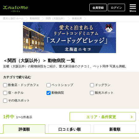
犬と一緒に旅行しよう! イヌトミィ
会員登録
ログイン
愛犬と旅行 ホーム
動物病院
関西（大阪以外）
検索結果
＜関西（大阪以外）＞ 動物病院 一覧
近畿（大阪以外）の動物病院をご紹介。愛犬家目線のクチコミ、ペット同伴 写真も満載。
カテゴリで絞り込む
飲食店・ドッグカフェ
ペットショップ
ドッグラン
宿・ホテル
動物病院
観光スポット
その他スポット
1件中
エリア・条件変更
1〜1件表示
評価順
口コミ多い順
新着順