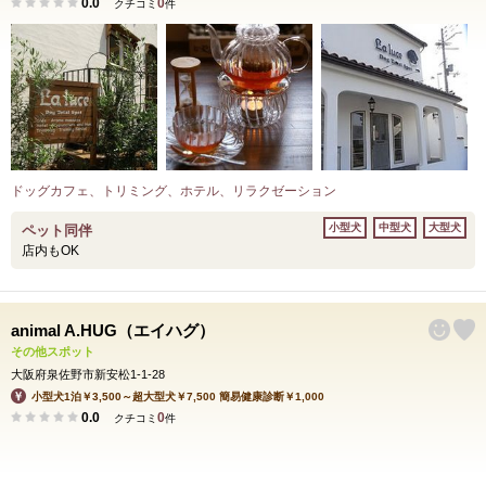
0.0
0
クチコミ
件
ドッグカフェ、トリミング、ホテル、リラクゼーション
小型犬
中型犬
大型犬
ペット同伴
店内もOK
animal A.HUG（エイハグ）
その他スポット
大阪府泉佐野市新安松1-1-28
小型犬1泊￥3,500～超大型犬￥7,500 簡易健康診断￥1,000
0.0
0
クチコミ
件