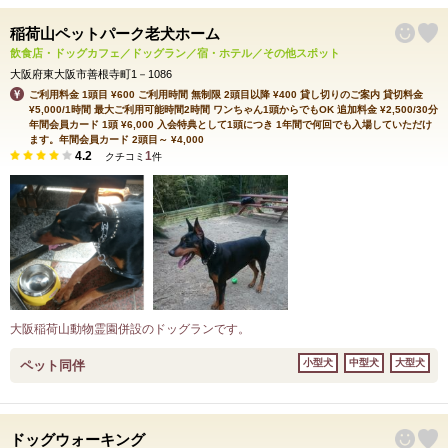
稲荷山ペットパーク老犬ホーム
飲食店・ドッグカフェ／ドッグラン／宿・ホテル／その他スポット
大阪府東大阪市善根寺町1－1086
ご利用料金 1頭目 ¥600 ご利用時間 無制限 2頭目以降 ¥400 貸し切りのご案内 貸切料金
¥5,000/1時間 最大ご利用可能時間2時間 ワンちゃん1頭からでもOK 追加料金 ¥2,500/30分
年間会員カード 1頭 ¥6,000 入会特典として1頭につき 1年間で何回でも入場していただけ
ます。年間会員カード 2頭目～ ¥4,000
4.2
1
クチコミ
件
大阪稲荷山動物霊園併設のドッグランです。
小型犬
中型犬
大型犬
ペット同伴
ドッグウォーキング