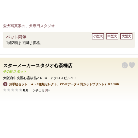
愛犬写真家の、犬専門スタジオ
小型犬
中型犬
大型犬
ペット同伴
1組2頭まで同じ価格。
スターメーカースタジオ心斎橋店
その他スポット
大阪府中央区心斎橋筋2-6-14 アクロスビル１Ｆ
お手軽セット：Ａ（3種類セレクト、CD-Rデータ＋同カットプリント）￥9,500
0.0
0
クチコミ
件