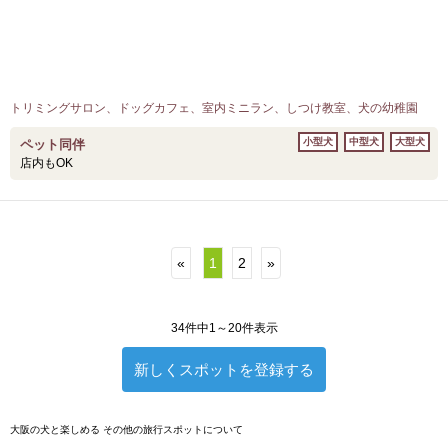
トリミングサロン、ドッグカフェ、室内ミニラン、しつけ教室、犬の幼稚園
小型犬
中型犬
大型犬
ペット同伴
店内もOK
«
1
2
»
34件中1～20件表示
新しくスポットを登録する
大阪の犬と楽しめる その他の旅行スポットについて