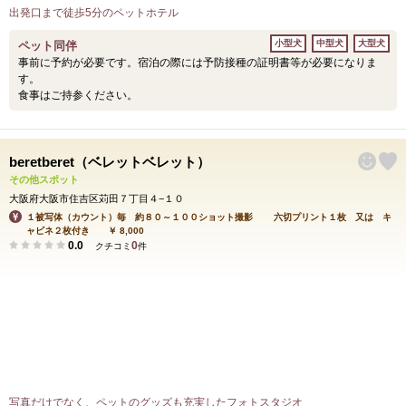
出発口まで徒歩5分のペットホテル
小型犬
中型犬
大型犬
ペット同伴
事前に予約が必要です。宿泊の際には予防接種の証明書等が必要になりま
す。
食事はご持参ください。
beretberet（ベレットベレット）
その他スポット
大阪府大阪市住吉区苅田７丁目４−１０
１被写体（カウント）毎 約８０～１００ショット撮影 六切プリント１枚 又は キ
ャビネ２枚付き ￥ 8,000
0.0
0
クチコミ
件
写真だけでなく、ペットのグッズも充実したフォトスタジオ