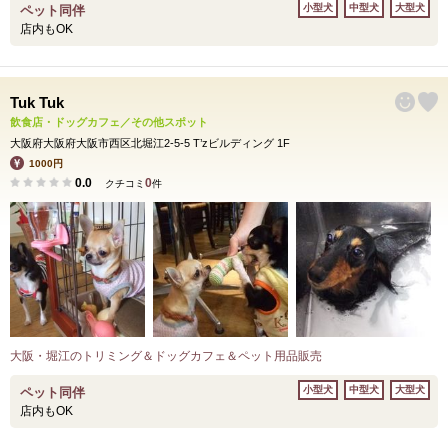
小型犬
中型犬
大型犬
ペット同伴
店内もOK
Tuk Tuk
飲食店・ドッグカフェ／その他スポット
大阪府大阪府大阪市西区北堀江2-5-5 T’zビルディング 1F
1000円
0.0
0
クチコミ
件
大阪・堀江のトリミング＆ドッグカフェ＆ペット用品販売
小型犬
中型犬
大型犬
ペット同伴
店内もOK