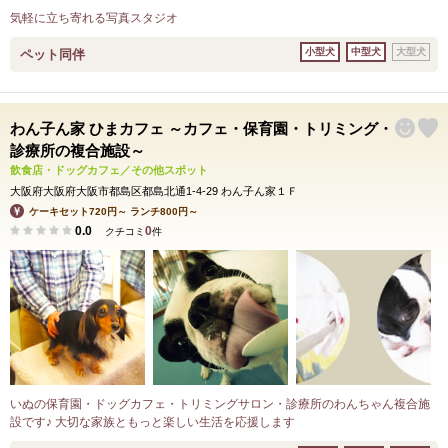
気軽に立ち寄れる写真スタジオ
小型犬
中型犬
大型犬
ペット同伴
わん子ん家 ひまカフェ ～カフェ・保育園・トリミング・
診療所の複合施設～
飲食店・ドッグカフェ／その他スポット
大阪府大阪府大阪市都島区都島北通1-4-29 わん子ん家１Ｆ
ケーキセット720円～ ランチ800円～
0.0
0
クチコミ
件
いぬの保育園・ドッグカフェ・トリミングサロン・診療所のわんちゃん複合施
設です♪ 大切な家族ともっと楽しい生活を応援します