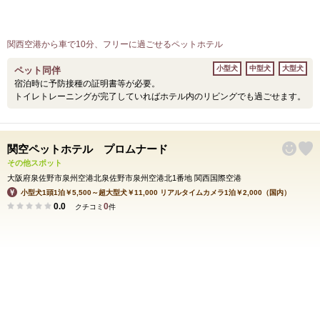
関西空港から車で10分、フリーに過ごせるペットホテル
小型犬
中型犬
大型犬
ペット同伴
宿泊時に予防接種の証明書等が必要。
トイレトレーニングが完了していればホテル内のリビングでも過ごせます。
関空ペットホテル プロムナード
その他スポット
大阪府泉佐野市泉州空港北泉佐野市泉州空港北1番地 関西国際空港
小型犬1頭1泊￥5,500～超大型犬￥11,000 リアルタイムカメラ1泊￥2,000（国内）
0.0
0
クチコミ
件