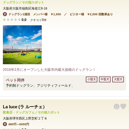
ドッグラン／その他スポット
大阪府大阪市福島区海老江8-16
ドッグラン1頭目 メンバー様 ￥1,000 ／ ビジター様 ￥2,000 回数券あり
0.0
0
クチコミ
件
2016年2月にオープンした大阪市内最大規模のドッグラン！
小型犬
中型犬
大型犬
ペット同伴
予約制ドッグラン、アジリティフィールド、
La luce (ラ ルーチェ）
飲食店・ドッグカフェ／その他スポット
大阪府堺市西区上野芝町２丁８
480円～6000円