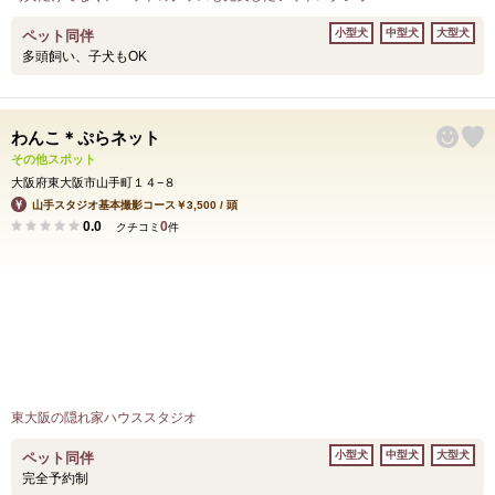
小型犬
中型犬
大型犬
ペット同伴
多頭飼い、子犬もOK
わんこ＊ぷらネット
その他スポット
大阪府東大阪市山手町１４−８
山手スタジオ基本撮影コース￥3,500 / 頭
0.0
0
クチコミ
件
東大阪の隠れ家ハウススタジオ
小型犬
中型犬
大型犬
ペット同伴
完全予約制