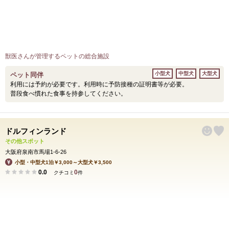
獣医さんが管理するペットの総合施設
小型犬
中型犬
大型犬
ペット同伴
利用には予約が必要です。利用時に予防接種の証明書等が必要。
普段食べ慣れた食事を持参してください。
ドルフィンランド
その他スポット
大阪府泉南市馬場1-6-26
小型・中型犬1泊￥3,000～大型犬￥3,500
0.0
0
クチコミ
件