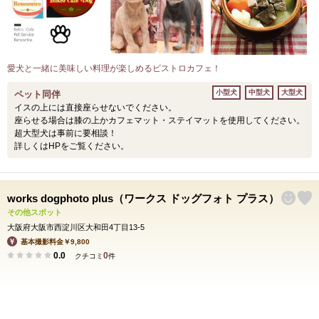
愛犬と一緒に美味しい料理が楽しめるビストロカフェ！
小型犬
中型犬
大型犬
ペット同伴
イスの上には直接座らせないでください。
座らせる場合は膝の上かカフェマット・ステイマットを使用してください。
超大型犬は事前に要相談！
詳しくはHPをご覧ください。
works dogphoto plus（ワークス ドッグフォト プラス）
その他スポット
大阪府大阪市西淀川区大和田4丁目13-5
基本撮影料金￥9,800
0.0
0
クチコミ
件