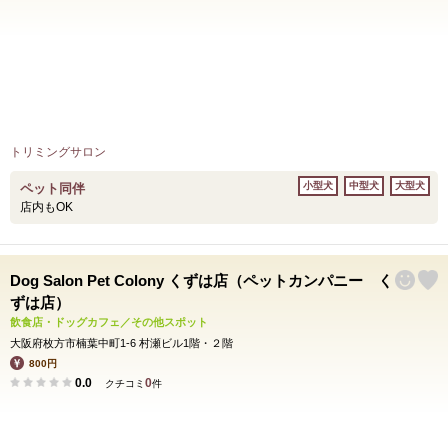
トリミングサロン
小型犬
中型犬
大型犬
ペット同伴
店内もOK
Dog Salon Pet Colony くずは店（ペットカンパニー く
ずは店）
飲食店・ドッグカフェ／その他スポット
大阪府枚方市楠葉中町1-6 村瀬ビル1階・２階
800円
0.0
0
クチコミ
件