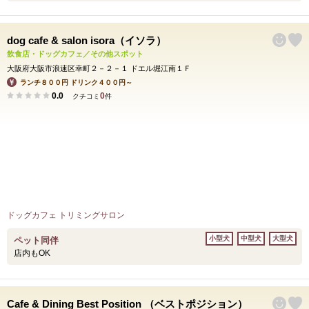
dog cafe & salon isora（イソラ）
飲食店・ドッグカフェ／その他スポット
大阪府大阪市浪速区幸町２－２－１ ドエル堀江南１Ｆ
ランチ８００円 ドリンク４００円～
0.0
0
クチコミ
件
ドッグカフェ トリミングサロン
小型犬
中型犬
大型犬
ペット同伴
店内もOK
Cafe & Dining Best Position （ベストポジション）