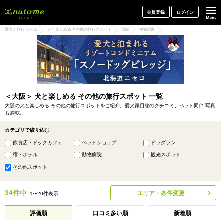
犬と一緒に旅行しよう! イヌトミィ
会員登録
ログイン
愛犬と旅行 ホーム
犬と楽しめる その他の旅行スポット
大阪
検索結果
＜大阪＞ 犬と楽しめる その他の旅行スポット 一覧
大阪の犬と楽しめる その他の旅行スポットをご紹介。愛犬家目線のクチコミ、ペット同伴 写真
も満載。
カテゴリで絞り込む
飲食店・ドッグカフェ
ペットショップ
ドッグラン
宿・ホテル
動物病院
観光スポット
その他スポット
34件中
エリア・条件変更
1〜20件表示
評価順
口コミ多い順
新着順