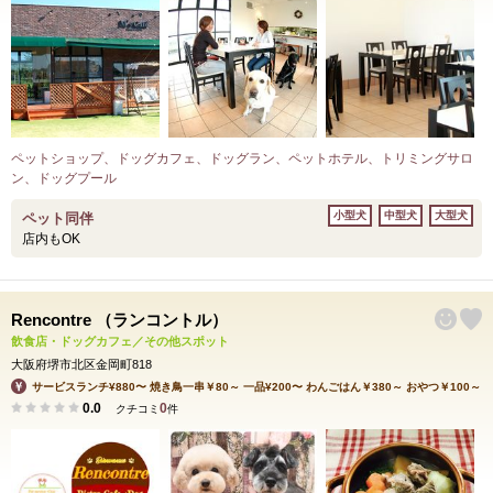
ペットショップ、ドッグカフェ、ドッグラン、ペットホテル、トリミングサロ
ン、ドッグプール
小型犬
中型犬
大型犬
ペット同伴
店内もOK
Rencontre （ランコントル）
飲食店・ドッグカフェ／その他スポット
大阪府堺市北区金岡町818
サービスランチ¥880〜 焼き鳥一串￥80～ 一品¥200〜 わんごはん￥380～ おやつ￥100～
0.0
0
クチコミ
件