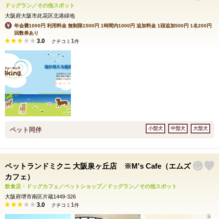
ドッグラン／その他スポット
大阪府大阪市此花区北港緑地
年会費1000円 利用料金 無制限1500円 1時間内1000円 追加料金 1頭追加500円 1名200円
回数券あり
3.0
1
クチコミ
件
小型犬
中型犬
大型犬
ペット同伴
ペットランドミクニ 大阪泉ヶ丘店 ※M's Cafe（エムズ
カフェ）
飲食店・ドッグカフェ／ペットショップ／ドッグラン／その他スポット
大阪府堺市南区片蔵1449-326
3.0
1
クチコミ
件