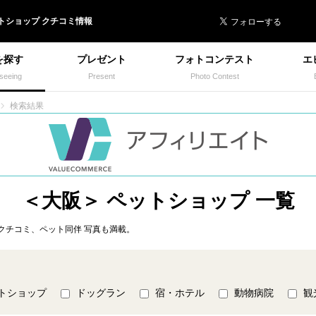
 イヌトミィ
トショップ
クチコミ情報
を探す
プレゼント
フォトコンテスト
エ
seeing
Present
Photo Contest
検索結果
＜大阪＞ ペットショップ 一覧
クチコミ、ペット同伴 写真も満載。
トショップ
ドッグラン
宿・ホテル
動物病院
観