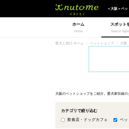
犬と一緒に旅行しよう!
＜
大阪
＞
ペッ
ホーム
スポット
Home
Search Sight
愛犬と旅行 ホーム
ペットショップ
大阪
大阪のペットショップをご紹介。愛犬家目線の
カテゴリで絞り込む
飲食店・ドッグカフェ
ペッ