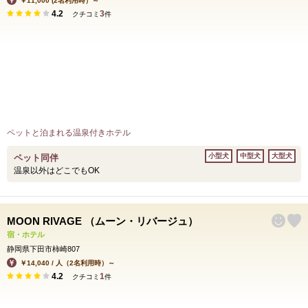
￥11,000 (2名利用時）～
4.2
3
クチコミ
件
ペットと泊まれる温泉付きホテル
小型犬
中型犬
大型犬
ペット同伴
温泉以外はどこでもOK
MOON RIVAGE （ムーン・リバージュ）
宿・ホテル
静岡県下田市柿崎807
￥14,040 / 人（2名利用時）～
4.2
1
クチコミ
件