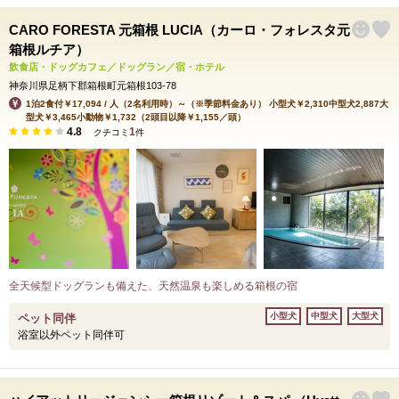
CARO FORESTA 元箱根 LUCIA（カーロ・フォレスタ元
箱根ルチア）
飲食店・ドッグカフェ／ドッグラン／宿・ホテル
神奈川県足柄下郡箱根町元箱根103-78
1泊2食付￥17,094 / 人（2名利用時）～（※季節料金あり） 小型犬￥2,310中型犬2,887大
型犬￥3,465小動物￥1,732（2頭目以降￥1,155／頭）
4.8
1
クチコミ
件
全天候型ドッグランも備えた、天然温泉も楽しめる箱根の宿
小型犬
中型犬
大型犬
ペット同伴
浴室以外ペット同伴可