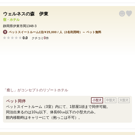
ウェルネスの森 伊東
宿・ホテル
静岡県伊東市岡1348-3
ペットスイートルーム1泊￥25,000 / 人（2名利用時）～ ペット無料
0.0
0
クチコミ
件
「癒し」がコンセプトのリゾートホテル
小型犬
中型犬
大型犬
ペット同伴
ペットスイートルーム（3室）内にて、1部屋1頭まで同伴可能。
同泊出来るのは10㎏以下、体長60㎝以下の小型犬のみ。
館内移動時はキャリーにて（抱っこは不可）。