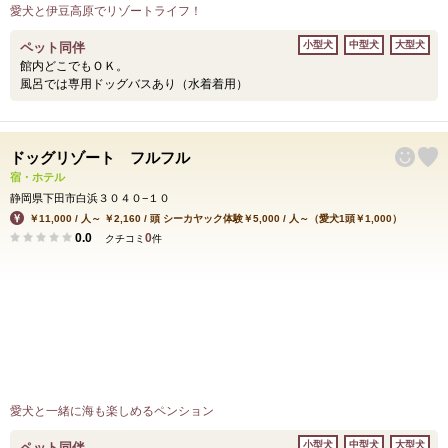
愛犬と伊豆高原でリゾートライフ！
小型犬
中型犬
大型犬
ペット同伴
館内どこでもＯＫ。
風呂では専用ドッグバスあり（水着着用）
ドッグリゾート フルフル
宿・ホテル
静岡県下田市白浜３０４０−１０
￥11,000 / 人～ ￥2,160 / 頭 シーカヤック体験￥5,000 / 人～（愛犬1頭￥1,000）
0.0
0
クチコミ
件
愛犬と一緒に海も楽しめるペンション
小型犬
中型犬
大型犬
ペット同伴