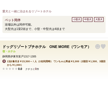
愛犬と一緒に泊まれるリゾートホテル
小型犬
中型犬
大型犬
ペット同伴
浴場以外は同伴可能。
大型犬は1室2頭まで、小型・中型犬は4頭まで
ドッグリゾートプチホテル ONE MORE（ワンモア）
宿・ホテル
静岡県伊東市富戸1317-1305
1泊2食付き￥15,500～ / 人（2名利用時） ワンちゃん料金￥2,000（2頭目￥1,500、3頭目
から￥1,000）
0.0
0
クチコミ
件