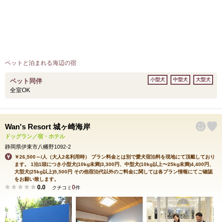
ペットと泊まれる海辺の宿
小型犬
中型犬
大型犬
ペット同伴
全室OK
Wan's Resort 城ヶ崎海岸
ドッグラン／宿・ホテル
静岡県伊東市八幡野1092-2
￥26,500～/人（大人2名利用時） プラン料金とは別で愛犬宿泊料を現地にて頂戴しており
ます。 1泊1頭につき小型犬(10kg未満)3,300円、中型犬(10kg以上〜25kg未満)4,400円、
大型犬(25kg以上)5,500円 その他宿泊代以外のご料金に関しては各プラン情報にてご確認
をお願い致します。
0.0
0
クチコミ
件