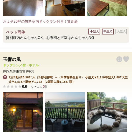
およそ20坪の無料室内ドッグラン付き！貸別荘
小型犬
中型犬
大型犬
ペット同伴
貸別荘内わんちゃんOK、お布団と浴室はわんちゃんNG
玉響の風
ドッグラン／宿・ホテル
静岡県伊東市富戸965
1泊2食付25,987/ 人（2名利用時）～（※季節料金あり） 小型犬￥2,310中型犬2,887大型
犬￥3,465小動物￥1,732 （2頭目以降1,155/ 頭）
0.0
0
クチコミ
件