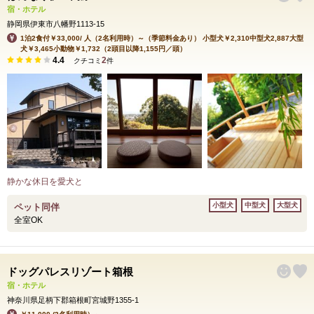
宿・ホテル
静岡県伊東市八幡野1113-15
1泊2食付￥33,000/ 人（2名利用時）～（季節料金あり） 小型犬￥2,310中型犬2,887大型
犬￥3,465小動物￥1,732（2頭目以降1,155円／頭）
4.4
2
クチコミ
件
静かな休日を愛犬と
小型犬
中型犬
大型犬
ペット同伴
全室OK
ドッグパレスリゾート箱根
宿・ホテル
神奈川県足柄下郡箱根町宮城野1355-1