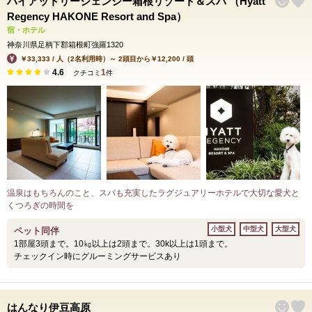
ハイアットリージェンシー箱根リゾート＆スパ （Hyatt
Regency HAKONE Resort and Spa）
宿・ホテル
神奈川県足柄下郡箱根町強羅1320
￥33,333 / 人（2名利用時）～ 2頭目から￥12,200 / 頭
4.6
1
クチコミ
件
温泉はもちろんのこと、スパも充実したラグジュアリーホテルで大切な愛犬と
くつろぎの時間を
小型犬
中型犬
大型犬
ペット同伴
1部屋3頭まで。10㎏以上は2頭まで。30k以上は1頭まで。
チェックイン時にグルーミングサービスあり
はんなり伊豆高原