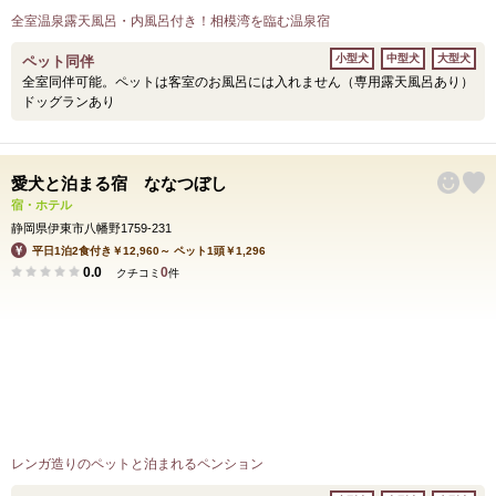
全室温泉露天風呂・内風呂付き！相模湾を臨む温泉宿
小型犬
中型犬
大型犬
ペット同伴
全室同伴可能。ペットは客室のお風呂には入れません（専用露天風呂あり）
ドッグランあり
愛犬と泊まる宿 ななつぼし
宿・ホテル
静岡県伊東市八幡野1759-231
平日1泊2食付き￥12,960～ ペット1頭￥1,296
0.0
0
クチコミ
件
レンガ造りのペットと泊まれるペンション