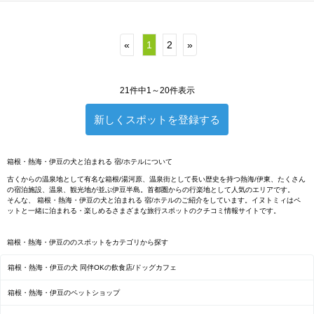
«
1
2
»
21件中1～20件表示
新しくスポットを登録する
箱根・熱海・伊豆の犬と泊まれる 宿/ホテルについて
古くからの温泉地として有名な箱根/湯河原、温泉街として長い歴史を持つ熱海/伊東、たくさん
の宿泊施設、温泉、観光地が並ぶ伊豆半島。首都圏からの行楽地として人気のエリアです。
そんな、 箱根・熱海・伊豆の犬と泊まれる 宿/ホテルのご紹介をしています。イヌトミィはペ
ットと一緒に泊まれる・楽しめるさまざまな旅行スポットのクチコミ情報サイトです。
箱根・熱海・伊豆ののスポットをカテゴリから探す
箱根・熱海・伊豆の犬 同伴OKの飲食店/ドッグカフェ
箱根・熱海・伊豆のペットショップ