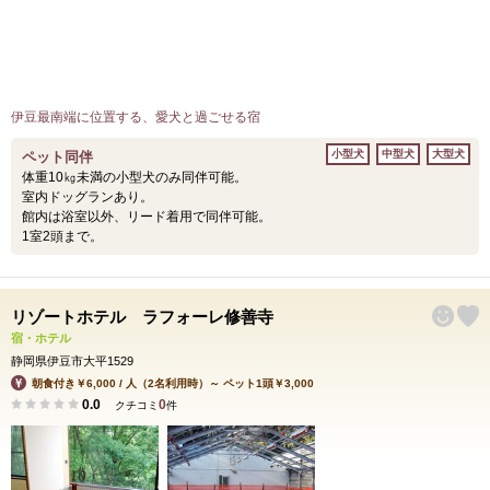
伊豆最南端に位置する、愛犬と過ごせる宿
小型犬
中型犬
大型犬
ペット同伴
体重10㎏未満の小型犬のみ同伴可能。
室内ドッグランあり。
館内は浴室以外、リード着用で同伴可能。
1室2頭まで。
リゾートホテル ラフォーレ修善寺
宿・ホテル
静岡県伊豆市大平1529
朝食付き￥6,000 / 人（2名利用時）～ ペット1頭￥3,000
0.0
0
クチコミ
件