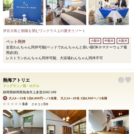
伊豆大島と朝陽を望むワンクラス上の愛犬リゾート
小型犬
中型犬
大型犬
ペット同伴
全室わんちゃん同伴可能(ベッドでわんちゃんと添い寝OK※マナーウェア着
用必須)、
レストランわんちゃん同伴可能、大浴場わんちゃん同伴不可
熱海アトリエ
ドッグラン／宿・ホテル
静岡県静岡県熱海市上多賀1042-249
大人6～13名 1泊4,800円～／1名様、 大人14～20名 1泊4,500〜／1名様
0.0
0
クチコミ
件