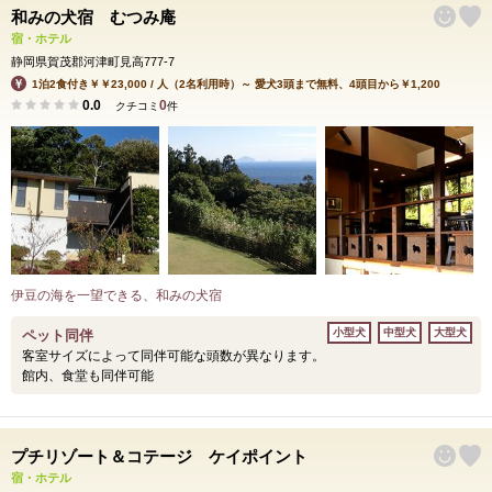
和みの犬宿 むつみ庵
宿・ホテル
静岡県賀茂郡河津町見高777-7
1泊2食付き￥￥23,000 / 人（2名利用時）～ 愛犬3頭まで無料、4頭目から￥1,200
0.0
0
クチコミ
件
伊豆の海を一望できる、和みの犬宿
小型犬
中型犬
大型犬
ペット同伴
客室サイズによって同伴可能な頭数が異なります。
館内、食堂も同伴可能
プチリゾート＆コテージ ケイポイント
宿・ホテル