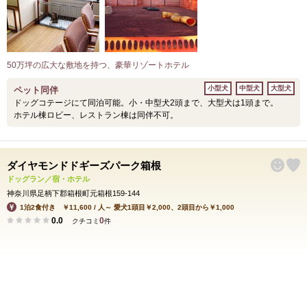
50万坪の広大な敷地を持つ、豪華リゾートホテル
小型犬
中型犬
大型犬
ペット同伴
ドッグコテージにて同泊可能。小・中型犬2頭まで、大型犬は1頭まで。
ホテル棟ロビー、レストラン棟は同伴不可。
ダイヤモンドドギーズパーク箱根
ドッグラン／宿・ホテル
神奈川県足柄下郡箱根町元箱根159-144
1泊2食付き ￥11,600 / 人～ 愛犬1頭目￥2,000、2頭目から￥1,000
0.0
0
クチコミ
件