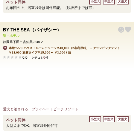
小型犬
中型犬
大型犬
ペット同伴
お布団の上、浴室以外は同伴可能。（脱衣所までは可）
BY THE SEA（バイザシー）
宿・ホテル
静岡県下田市吉佐美2248-2
本館ペントハウス：ルームチャージ￥40,000（2名利用時）～ グランピングテント
￥18,000 旅館タイプ￥15,000～ ￥3,000 / 頭
0.0
0
クチコミ
件
愛犬と泊まれる、プライベートビーチリゾート
小型犬
中型犬
大型犬
ペット同伴
大型犬までOK。浴室以外同伴可