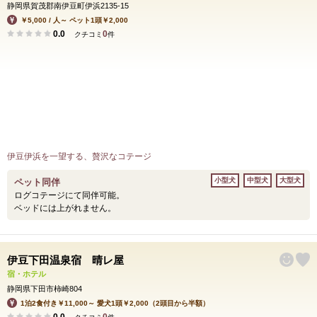
静岡県賀茂郡南伊豆町伊浜2135-15
￥5,000 / 人～ ペット1頭￥2,000
0.0
0
クチコミ
件
伊豆伊浜を一望する、贅沢なコテージ
小型犬
中型犬
大型犬
ペット同伴
ログコテージにて同伴可能。
ベッドには上がれません。
伊豆下田温泉宿 晴レ屋
宿・ホテル
静岡県下田市柿崎804
1泊2食付き￥11,000～ 愛犬1頭￥2,000（2頭目から半額）