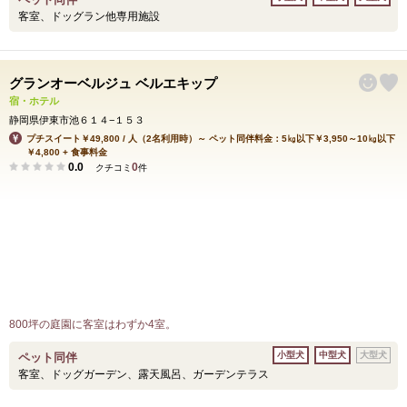
客室、ドッグラン他専用施設
グランオーベルジュ ベルエキップ
宿・ホテル
静岡県伊東市池６１４−１５３
プチスイート￥49,800 / 人（2名利用時）～ ペット同伴料金：5㎏以下￥3,950～10㎏以下
￥4,800 + 食事料金
0.0
0
クチコミ
件
800坪の庭園に客室はわずか4室。
小型犬
中型犬
大型犬
ペット同伴
客室、ドッグガーデン、露天風呂、ガーデンテラス