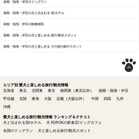
箱根・熱海・伊豆のドッグラン
箱根・熱海・伊豆の犬と泊まれる 宿/ホテル
箱根・熱海・伊豆の動物病院
箱根・熱海・伊豆の犬と楽しめる 旅行/観光スポット
箱根・熱海・伊豆の犬と楽しめる その他の旅行スポット
エリア別 愛犬と楽しめる旅行/観光情報
北海道
東北
北関東
東京
南関東（東京以外）
箱根・熱海・伊豆
甲信越
北陸
東海
大阪
近畿（大阪以外）
中国
四国
九州
沖縄
愛犬と楽しめる旅行/観光情報 ランキング＆クチコミ
犬と泊まれる宿/ホテル
犬 同伴OKの飲食店/ドッグカフェ
全国のドッグラン
犬と楽しめる旅行/観光スポット