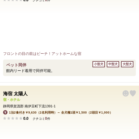
0.0
0
クチコミ
件
フロントの目の前はビーチ！アットホームな宿
小型犬
中型犬
大型犬
ペット同伴
館内リード着用で同伴可能。
海宿 太陽人
宿・ホテル
静岡県賀茂郡 南伊豆町下流1391-1
1泊2食付き￥9,630（2名利用時）～ 全犬種1頭￥1,500（2頭目￥1,000）
0.0
0
クチコミ
件