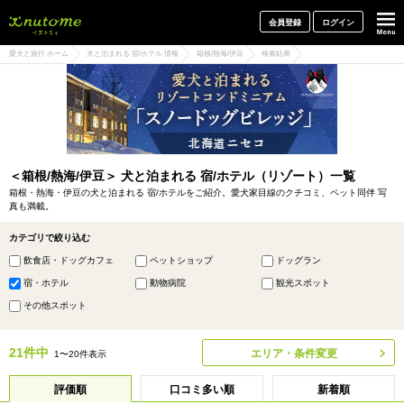
犬と一緒に旅行しよう! イヌトミィ
会員登録
ログイン
愛犬と旅行 ホーム
犬と泊まれる 宿/ホテル 情報
箱根/熱海/伊豆
検索結果
＜箱根/熱海/伊豆＞ 犬と泊まれる 宿/ホテル（リゾート）一覧
箱根・熱海・伊豆の犬と泊まれる 宿/ホテルをご紹介。愛犬家目線のクチコミ、ペット同伴 写
真も満載。
カテゴリで絞り込む
飲食店・ドッグカフェ
ペットショップ
ドッグラン
宿・ホテル
動物病院
観光スポット
その他スポット
21件中
エリア・条件変更
1〜20件表示
評価順
口コミ多い順
新着順