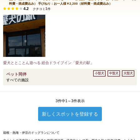
料費・焼成費込み） 手びねり：お一人様￥2,200（材料費・焼成費込み）
4.2
1
クチコミ
件
愛犬ととことん遊べる 総合ドライブイン「愛犬の駅」
小型犬
中型犬
大型犬
ペット同伴
すべての施設
3件中1～3件表示
新しくスポットを登録する
箱根・熱海・伊豆のドッグランについて