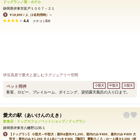
ドッグラン／宿・ホテル
静岡県伊東市富戸１００７－２１
￥18,800 / 人（2名利用時）～
4.4
8
クチコミ
件
伊豆高原で愛犬と楽しむラグジュアリー空間
小型犬
中型犬
大型犬
ペット同伴
客室、ロビー、プレイルーム、ダイニング、貸切露天風呂の入り口まで。
愛犬の駅（あいけんのえき）
飲食店・ドッグカフェ／ペットショップ／ドッグラン
静岡県伊東市八幡野1135-1
【ドッグラン】 小型犬～中型犬：屋外&室内￥1,200、室内のみ￥800、屋外のみ￥800 大
型犬：屋外のみ￥1,200 大人1名につき￥300 【陶芸】 電動ろくろ：お一人様￥3,200（材