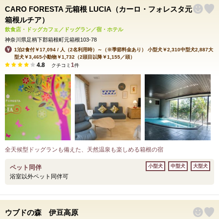
CARO FORESTA 元箱根 LUCIA（カーロ・フォレスタ元
箱根ルチア）
飲食店・ドッグカフェ／ドッグラン／宿・ホテル
神奈川県足柄下郡箱根町元箱根103-78
1泊2食付￥17,094 / 人（2名利用時）～（※季節料金あり） 小型犬￥2,310中型犬2,887大
型犬￥3,465小動物￥1,732（2頭目以降￥1,155／頭）
4.8
1
クチコミ
件
全天候型ドッグランも備えた、天然温泉も楽しめる箱根の宿
小型犬
中型犬
大型犬
ペット同伴
浴室以外ペット同伴可
ウブドの森 伊豆高原