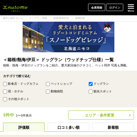
犬と一緒に旅行しよう! イヌトミィ
会員登録
ログイン
愛犬と旅行 ホーム
ドッグラン 情報
箱根/熱海/伊豆
検索結果
＜箱根/熱海/伊豆＞ ドッグラン（ウッドチップ仕様）一覧
箱根・熱海・伊豆のドッグランをご紹介。愛犬家目線のクチコミ、ペット同伴 写真も満載。
カテゴリで絞り込む
飲食店・ドッグカフェ
ペットショップ
ドッグラン
宿・ホテル
動物病院
観光スポット
その他スポット
3件中
エリア・条件変更
1〜3件表示
評価順
口コミ多い順
新着順