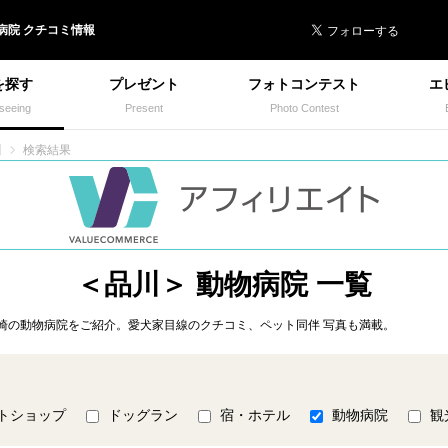
 イヌトミィ
病院
クチコミ情報
を探す
プレゼント
フォトコンテスト
エ
seeing
Present
Photo Contest
川
検索結果
＜品川＞ 動物病院 一覧
崎の動物病院をご紹介。愛犬家目線のクチコミ、ペット同伴 写真も満載。
トショップ
ドッグラン
宿・ホテル
動物病院
観