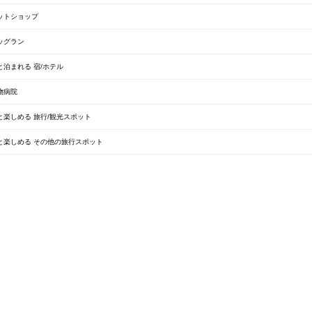
ットショップ
ッグラン
泊まれる 宿/ホテル
物病院
楽しめる 旅行/観光スポット
と楽しめる その他の旅行スポット