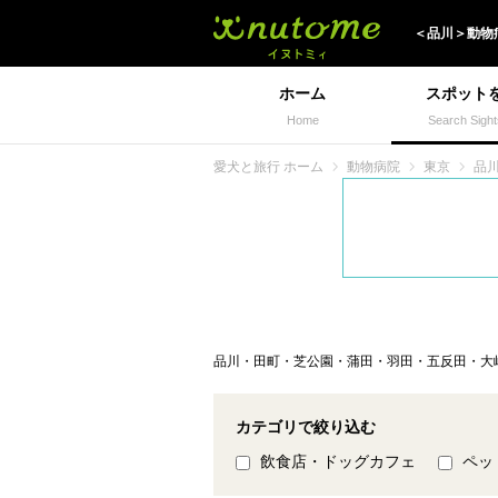
犬と一緒に旅行しよう!
＜
品川
＞
動物
ホーム
スポット
Home
Search Sight
愛犬と旅行 ホーム
動物病院
東京
品
品川・田町・芝公園・蒲田・羽田・五反田・大
カテゴリで絞り込む
飲食店・ドッグカフェ
ペッ