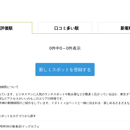
評価順
口コミ多い順
新着
0件中0～0件表示
新しくスポットを登録する
物病院について
れています。ビジネスマンに人気のランチスポットや飲み屋などが数多く広がっているほか、東京タ
港などアクセスがいいのもこのエリアの特徴です。
・大崎の動物病院のご紹介をしています。イヌトミィはペットと一緒に泊まれる・楽しめるさまざま
スポットをカテゴリから探す
同伴OKの飲食店/ドッグカフェ