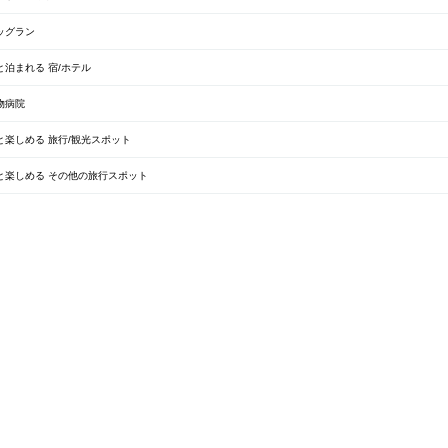
ッグラン
泊まれる 宿/ホテル
物病院
楽しめる 旅行/観光スポット
と楽しめる その他の旅行スポット