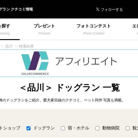
 イヌトミィ
グラン
クチコミ情報
を探す
プレゼント
フォトコンテスト
エ
seeing
Present
Photo Contest
品川
検索結果
＜品川＞ ドッグラン 一覧
崎のドッグランをご紹介。愛犬家目線のクチコミ、ペット同伴 写真も満載。
トショップ
ドッグラン
宿・ホテル
動物病院
観