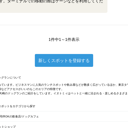
す。ターミナルでの移動の際はケージなどを利用してくだ
1件中1～1件表示
新しくスポットを登録する
ッグランについて
れています。ビジネスマンに人気のランチスポットや飲み屋などが数多く広がっているほか、東京タ
港などアクセスがいいのもこのエリアの特徴です。
・大崎のドッグランのご紹介をしています。イヌトミィはペットと一緒に泊まれる・楽しめるさまざ
スポットをカテゴリから探す
同伴OKの飲食店/ドッグカフェ
ットショップ