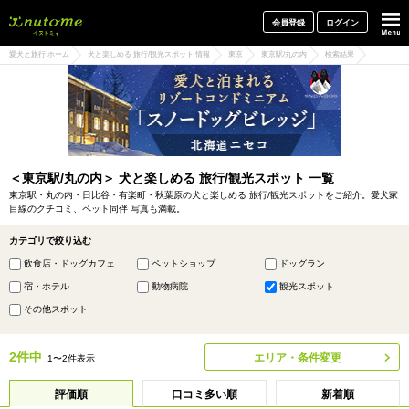
犬と一緒に旅行しよう! イヌトミィ
会員登録
ログイン
愛犬と旅行 ホーム
犬と楽しめる 旅行/観光スポット 情報
東京
東京駅/丸の内
検索結果
＜東京駅/丸の内＞ 犬と楽しめる 旅行/観光スポット 一覧
東京駅・丸の内・日比谷・有楽町・秋葉原の犬と楽しめる 旅行/観光スポットをご紹介。愛犬家
目線のクチコミ、ペット同伴 写真も満載。
カテゴリで絞り込む
飲食店・ドッグカフェ
ペットショップ
ドッグラン
宿・ホテル
動物病院
観光スポット
その他スポット
2件中
エリア・条件変更
1〜2件表示
評価順
口コミ多い順
新着順