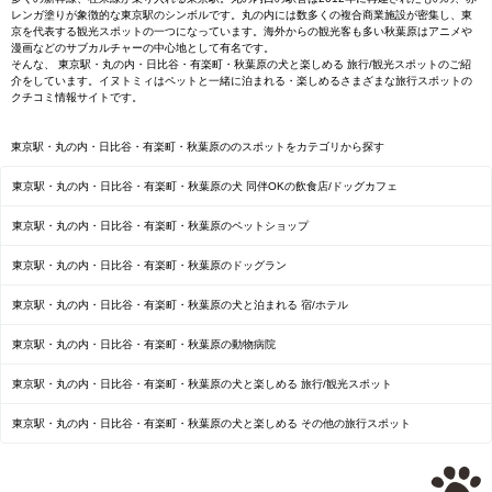
レンガ塗りが象徴的な東京駅のシンボルです。丸の内には数多くの複合商業施設が密集し、東
京を代表する観光スポットの一つになっています。海外からの観光客も多い秋葉原はアニメや
漫画などのサブカルチャーの中心地として有名です。
そんな、 東京駅・丸の内・日比谷・有楽町・秋葉原の犬と楽しめる 旅行/観光スポットのご紹
介をしています。イヌトミィはペットと一緒に泊まれる・楽しめるさまざまな旅行スポットの
クチコミ情報サイトです。
東京駅・丸の内・日比谷・有楽町・秋葉原ののスポットをカテゴリから探す
東京駅・丸の内・日比谷・有楽町・秋葉原の犬 同伴OKの飲食店/ドッグカフェ
東京駅・丸の内・日比谷・有楽町・秋葉原のペットショップ
東京駅・丸の内・日比谷・有楽町・秋葉原のドッグラン
東京駅・丸の内・日比谷・有楽町・秋葉原の犬と泊まれる 宿/ホテル
東京駅・丸の内・日比谷・有楽町・秋葉原の動物病院
東京駅・丸の内・日比谷・有楽町・秋葉原の犬と楽しめる 旅行/観光スポット
東京駅・丸の内・日比谷・有楽町・秋葉原の犬と楽しめる その他の旅行スポット