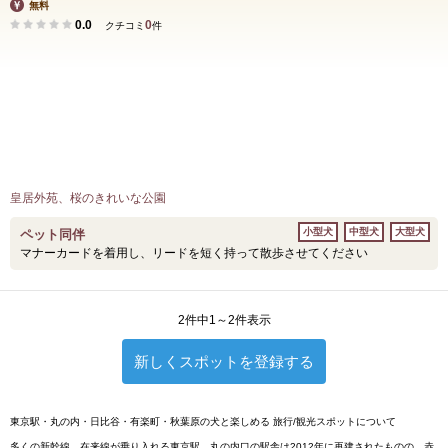
無料
0.0
0
クチコミ
件
皇居外苑、桜のきれいな公園
小型犬
中型犬
大型犬
ペット同伴
マナーカードを着用し、リードを短く持って散歩させてください
2件中1～2件表示
新しくスポットを登録する
東京駅・丸の内・日比谷・有楽町・秋葉原の犬と楽しめる 旅行/観光スポットについて
多くの新幹線、在来線が乗り入れる東京駅。丸の内口の駅舎は2012年に再建されたものの、赤