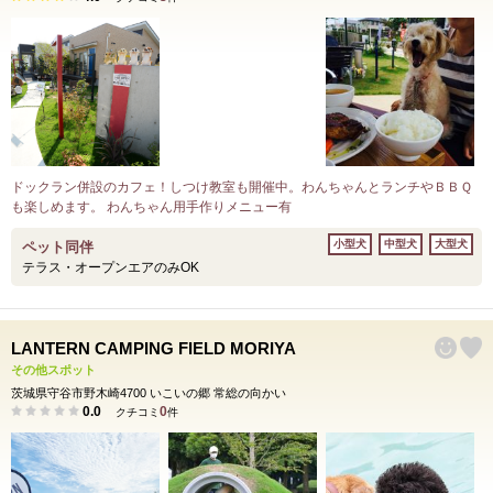
ドックラン併設のカフェ！しつけ教室も開催中。わんちゃんとランチやＢＢＱ
も楽しめます。 わんちゃん用手作りメニュー有
小型犬
中型犬
大型犬
ペット同伴
テラス・オープンエアのみOK
LANTERN CAMPING FIELD MORIYA
その他スポット
茨城県守谷市野木崎4700 いこいの郷 常総の向かい
0.0
0
クチコミ
件