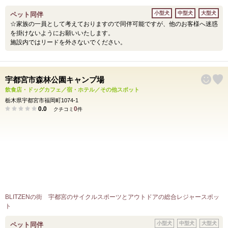
小型犬
中型犬
大型犬
ペット同伴
☆家族の一員として考えておりますので同伴可能ですが、他のお客様へ迷惑
を掛けないようにお願いいたします。
施設内ではリードを外さないでください。
宇都宮市森林公園キャンプ場
飲食店・ドッグカフェ／宿・ホテル／その他スポット
栃木県宇都宮市福岡町1074-1
0.0
0
クチコミ
件
BLITZENの街 宇都宮のサイクルスポーツとアウトドアの総合レジャースポッ
ト
小型犬
中型犬
大型犬
ペット同伴