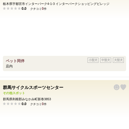
栃木県宇都宮市インターパーク4-1-3 インターパークショッピングビレッジ
0.0
0
クチコミ
件
小型犬
中型犬
大型犬
ペット同伴
店内
群馬サイクルスポーツセンター
その他スポット
群馬県利根郡みなかみ町新巻3853
0.0
0
クチコミ
件