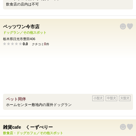
飲食店の店内は不可
ペッツワン今市店
ドッグラン／その他スポット
栃木県日光市豊田406
0.0
0
クチコミ
件
小型犬
中型犬
大型犬
ペット同伴
ホームセンター敷地内の屋外ドッグラン
雑貨cafe くーずべりー
飲食店・ドッグカフェ／その他スポット