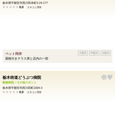
栃木県宇都宮市西川田本町3-24-17?
0.0
0
クチコミ
件
小型犬
中型犬
大型犬
ペット同伴
屋根付きテラス席と店内の一部
栃木街道どうぶつ病院
動物病院／その他スポット
栃木県宇都宮市西川田町1004-3
0.0
0
クチコミ
件