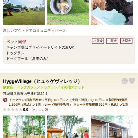
新しいアウトドアコミュニティパーク
小型犬
中型犬
大型犬
ペット同伴
キャンプ場はプライベートサイトのみOK
ドッグラン
ドッグプール（夏季のみ）
HyggeVillage（ヒュッゲヴィレッジ）
飲食店・ドッグカフェ／ドッグラン／その他スポット
茨城県常総市内守谷町3312-1
ドッグラン1日利用料金（平日）800円～／（土日・祝日）1,100円～ ※初回登録費用
1,100円（税込）／1匹 （カード発行手数料） ※カード更新費用 550円（税込）／1匹
0.0
0
クチコミ
件