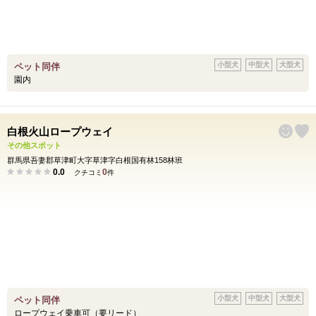
小型犬
中型犬
大型犬
ペット同伴
園内
白根火山ロープウェイ
その他スポット
群馬県吾妻郡草津町大字草津字白根国有林158林班
0.0
0
クチコミ
件
小型犬
中型犬
大型犬
ペット同伴
ロープウェイ乗車可（要リード）