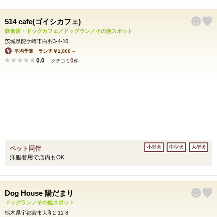
514 cafe(ゴイシカフェ)
飲食店・ドッグカフェ／ドッグラン／その他スポット
茨城県龍ケ崎市白羽3-4-10
平均予算 ランチ￥1,000～
0.0
0
クチコミ
件
小型犬
中型犬
大型犬
ペット同伴
洋服着用で店内もOK
Dog House 陽だまり
ドッグラン／その他スポット
栃木県宇都宮市大和2-11-8