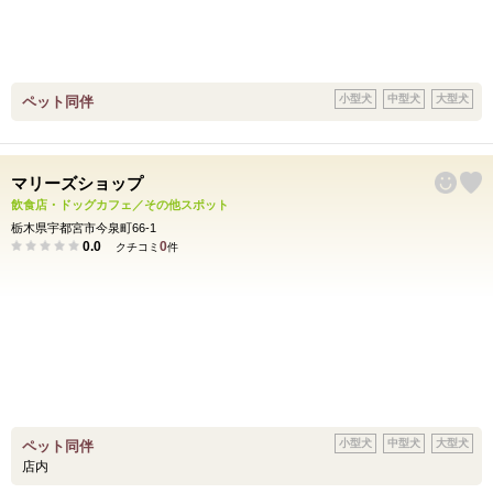
小型犬
中型犬
大型犬
ペット同伴
マリーズショップ
飲食店・ドッグカフェ／その他スポット
栃木県宇都宮市今泉町66-1
0.0
0
クチコミ
件
小型犬
中型犬
大型犬
ペット同伴
店内