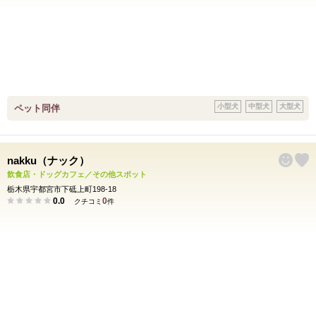
小型犬
中型犬
大型犬
ペット同伴
nakku（ナック）
飲食店・ドッグカフェ／その他スポット
栃木県宇都宮市下砥上町198-18
0.0
0
クチコミ
件