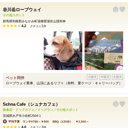
谷川岳ロープウェイ
その他スポット
群馬県利根郡みなかみ町湯檜曽湯吹山国有林
4.2
1
クチコミ
件
小型犬
中型犬
大型犬
ペット同伴
ロープウェイ乗車、山頂にあるリフト（有料、要ケージ・キャリーバッグ）
Schna Cafe（シュナカフェ）
飲食店・ドッグカフェ／ドッグラン／その他スポット
茨城県水戸市小吹町2504-1
平均予算 ランチ¥780～￥900 BBQ（120分） ￥3,000～
4.0
3
クチコミ
件