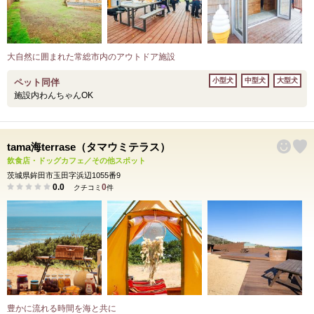
大自然に囲まれた常総市内のアウトドア施設
小型犬
中型犬
大型犬
ペット同伴
施設内わんちゃんOK
tama海terrase（タマウミテラス）
飲食店・ドッグカフェ／その他スポット
茨城県鉾田市玉田字浜辺1055番9
0.0
0
クチコミ
件
豊かに流れる時間を海と共に