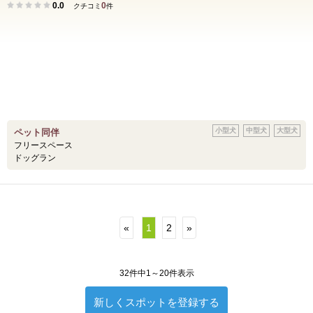
0.0
0
クチコミ
件
小型犬
中型犬
大型犬
ペット同伴
フリースペース
ドッグラン
«
1
2
»
32件中1～20件表示
新しくスポットを登録する