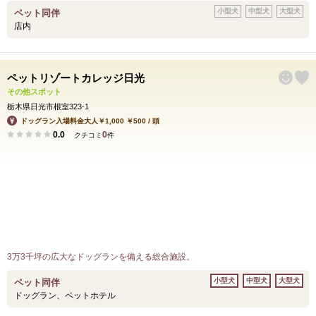
小型犬
中型犬
大型犬
ペット同伴
店内
ペットリゾートカレッジ日光
その他スポット
栃木県日光市根室323-1
ドッグラン入場料金大人￥1,000 ￥500 / 頭
0.0
0
クチコミ
件
3万3千坪の広大なドッグランを備える総合施設。
小型犬
中型犬
大型犬
ペット同伴
ドッグラン、ペットホテル