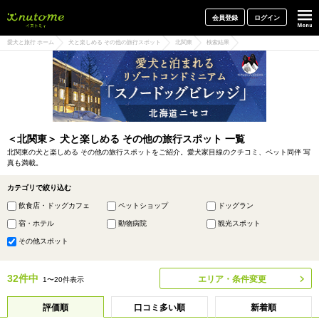
犬と一緒に旅行しよう! イヌトミィ
会員登録
ログイン
愛犬と旅行 ホーム
犬と楽しめる その他の旅行スポット
北関東
検索結果
＜北関東＞ 犬と楽しめる その他の旅行スポット 一覧
北関東の犬と楽しめる その他の旅行スポットをご紹介。愛犬家目線のクチコミ、ペット同伴 写
真も満載。
カテゴリで絞り込む
飲食店・ドッグカフェ
ペットショップ
ドッグラン
宿・ホテル
動物病院
観光スポット
その他スポット
32件中
エリア・条件変更
1〜20件表示
評価順
口コミ多い順
新着順