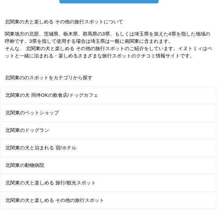
北関東の犬と楽しめる その他の旅行スポットについて
関東地方の北部、茨城県、栃木県、群馬県の3県、もしくは埼玉県を加えた4県を指した地域の
呼称です。3県を指して使用する場合は埼玉県は一般に南関東に含まれます。
そんな、 北関東の犬と楽しめる その他の旅行スポットのご紹介をしています。イヌトミィはペ
ットと一緒に泊まれる・楽しめるさまざまな旅行スポットのクチコミ情報サイトです。
北関東ののスポットをカテゴリから探す
北関東の犬 同伴OKの飲食店/ドッグカフェ
北関東のペットショップ
北関東のドッグラン
北関東の犬と泊まれる 宿/ホテル
北関東の動物病院
北関東の犬と楽しめる 旅行/観光スポット
北関東の犬と楽しめる その他の旅行スポット