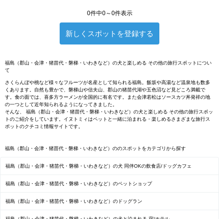
0件中0～0件表示
新しくスポットを登録する
福島（郡山・会津・猪苗代・磐梯・いわきなど）の犬と楽しめる その他の旅行スポットについ
て
さくらんぼや桃など様々なフルーツが名産として知られる福島。飯坂や高湯など温泉地も数多
くあります。自然も豊かで、磐梯山や信夫山、郡山の猪苗代湖や五色沼など見どころ満載で
す。食の面では、喜多方ラーメンが全国的に有名です。また会津若松はソースカツ丼発祥の地
の一つとして近年知られるようになってきました。
そんな、 福島（郡山・会津・猪苗代・磐梯・いわきなど）の犬と楽しめる その他の旅行スポッ
トのご紹介をしています。イヌトミィはペットと一緒に泊まれる・楽しめるさまざまな旅行ス
ポットのクチコミ情報サイトです。
福島（郡山・会津・猪苗代・磐梯・いわきなど）ののスポットをカテゴリから探す
福島（郡山・会津・猪苗代・磐梯・いわきなど）の犬 同伴OKの飲食店/ドッグカフェ
福島（郡山・会津・猪苗代・磐梯・いわきなど）のペットショップ
福島（郡山・会津・猪苗代・磐梯・いわきなど）のドッグラン
福島（郡山・会津・猪苗代・磐梯・いわきなど）の犬と泊まれる 宿/ホテル