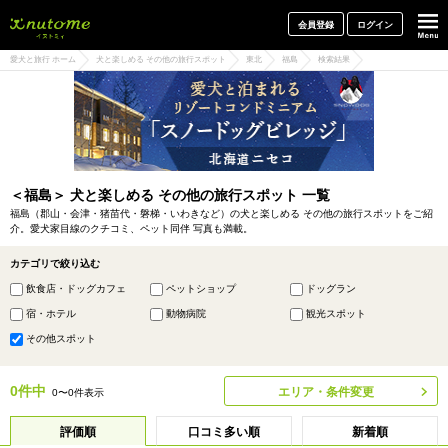
犬と一緒に旅行しよう! イヌトミィ
会員登録
ログイン
愛犬と旅行 ホーム
犬と楽しめる その他の旅行スポット
東北
福島
検索結果
＜福島＞ 犬と楽しめる その他の旅行スポット 一覧
福島（郡山・会津・猪苗代・磐梯・いわきなど）の犬と楽しめる その他の旅行スポットをご紹
介。愛犬家目線のクチコミ、ペット同伴 写真も満載。
カテゴリで絞り込む
飲食店・ドッグカフェ
ペットショップ
ドッグラン
宿・ホテル
動物病院
観光スポット
その他スポット
0件中
エリア・条件変更
0〜0件表示
評価順
口コミ多い順
新着順