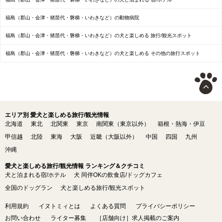
福島（郡山・会津・猪苗代・磐梯・いわきなど）の動物病院
福島（郡山・会津・猪苗代・磐梯・いわきなど）の犬と楽しめる 旅行/観光スポット
福島（郡山・会津・猪苗代・磐梯・いわきなど）の犬と楽しめる その他の旅行スポット
エリア別 愛犬と楽しめる旅行/観光情報
北海道
東北
北関東
東京
南関東（東京以外）
箱根・熱海・伊豆
甲信越
北陸
東海
大阪
近畿（大阪以外）
中国
四国
九州
沖縄
愛犬と楽しめる旅行/観光情報 ランキング＆クチコミ
犬と泊まれる宿/ホテル
犬 同伴OKの飲食店/ドッグカフェ
全国のドッグラン
犬と楽しめる旅行/観光スポット
利用規約
イヌトミィとは
よくある質問
プライバシーポリシー
お問い合わせ
ライター募集
［店舗向け］求人掲載のご案内