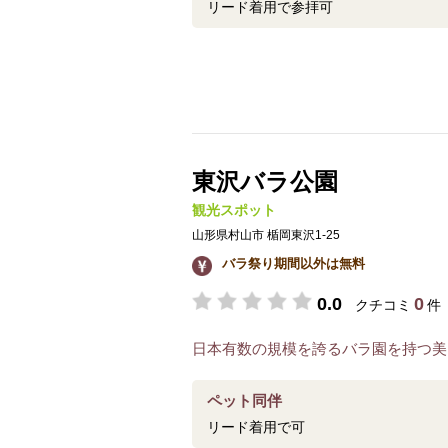
リード着用で参拝可
東沢バラ公園
観光スポット
山形県村山市 楯岡東沢1-25
バラ祭り期間以外は無料
0.0
0
クチコミ
件
日本有数の規模を誇るバラ園を持つ美
ペット同伴
リード着用で可