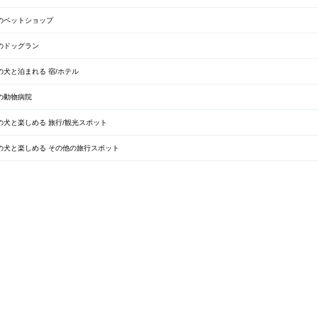
のペットショップ
のドッグラン
犬と泊まれる 宿/ホテル
の動物病院
犬と楽しめる 旅行/観光スポット
の犬と楽しめる その他の旅行スポット