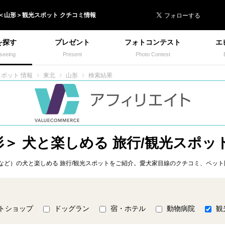
 イヌトミィ
＜
山形
＞
観光スポット
クチコミ情報
を探す
プレゼント
フォトコンテスト
エ
seeing
Present
Photo Contest
スポット 情報
東北
山形
検索結果
＞ 犬と楽しめる 旅行/観光スポッ
ど）の犬と楽しめる 旅行/観光スポットをご紹介。愛犬家目線のクチコミ、ペット
トショップ
ドッグラン
宿・ホテル
動物病院
観