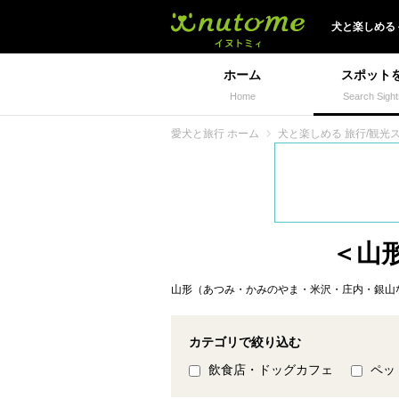
犬と一緒に旅行しよう!
犬と楽しめる
ホーム
スポット
Home
Search Sight
愛犬と旅行 ホーム
犬と楽しめる 旅行/観光
＜山形
山形（あつみ・かみのやま・米沢・庄内・銀山な
カテゴリで絞り込む
飲食店・ドッグカフェ
ペッ