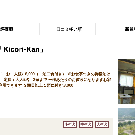
評価順
口コミ多い順
新着
cori-Kan」
泊り） お一人様\18,000（一泊二食付き） ※お食事つきの御宿泊は
 定員：大人5名 2頭まで 一棟あたりのお値段になりますお家
できます ３頭目以上１頭に付き\8,000
小型犬
中型犬
大型犬