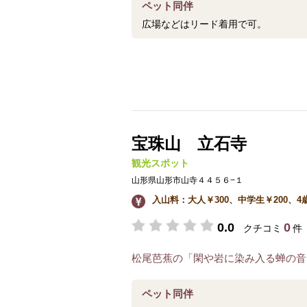
ペット同伴
広場などはリード着用で可。
宝珠山 立石寺
観光スポット
山形県山形市山寺４４５６−１
入山料：大人￥300、中学生￥200、
0.0
0
クチコミ
件
松尾芭蕉の「閑や岩に染み入る蝉の音
ペット同伴