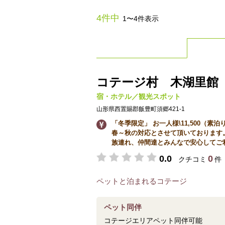
4件中
1〜4件表示
コテージ村 木湖里館「Ki
宿・ホテル／観光スポット
山形県西置賜郡飯豊町須郷421-1
「冬季限定」 お一人様\11,500（素
春～秋の対応とさせて頂いております。
族連れ、仲間達とみんなで安心してご利用
0.0
0
クチコミ
件
ペットと泊まれるコテージ
ペット同伴
コテージエリアペット同伴可能