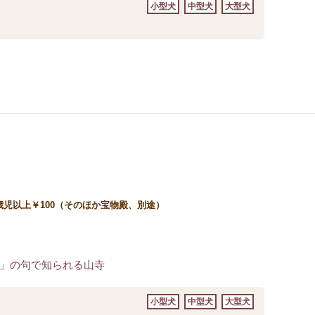
小型犬
中型犬
大型犬
4歳児以上￥100（そのほか宝物殿、別途）
」の句で知られる山寺
小型犬
中型犬
大型犬