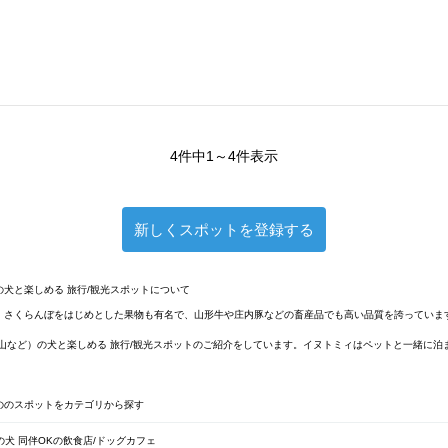
4件中1～4件表示
新しくスポットを登録する
犬と楽しめる 旅行/観光スポットについて
。さくらんぼをはじめとした果物も有名で、山形牛や庄内豚などの畜産品でも高い品質を誇っていま
山など）の犬と楽しめる 旅行/観光スポットのご紹介をしています。イヌトミィはペットと一緒に
ののスポットをカテゴリから探す
犬 同伴OKの飲食店/ドッグカフェ