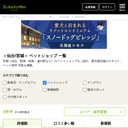
犬と一緒に旅行しよう! イヌトミィ
会員登録
ログイン
愛犬と旅行 ホーム
ペットショップ
東北
仙台/宮城
検索結果
＜仙台/宮城＞ ペットショップ 一覧
宮城（仙台・秋保・松島・遠刈田など）のペットショップをご紹介。愛犬家目線のクチコミ、
ペット同伴 写真も満載。
カテゴリで絞り込む
飲食店・ドッグカフェ
ペットショップ
ドッグラン
宿・ホテル
動物病院
観光スポット
その他スポット
0件中
エリア・条件変更
0〜0件表示
評価順
口コミ多い順
新着順