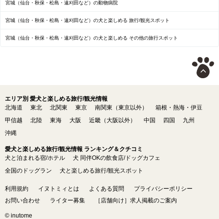
宮城（仙台・秋保・松島・遠刈田など）の動物病院
宮城（仙台・秋保・松島・遠刈田など）の犬と楽しめる 旅行/観光スポット
宮城（仙台・秋保・松島・遠刈田など）の犬と楽しめる その他の旅行スポット
エリア別 愛犬と楽しめる旅行/観光情報
北海道
東北
北関東
東京
南関東（東京以外）
箱根・熱海・伊豆
甲信越
北陸
東海
大阪
近畿（大阪以外）
中国
四国
九州
沖縄
愛犬と楽しめる旅行/観光情報 ランキング＆クチコミ
犬と泊まれる宿/ホテル
犬 同伴OKの飲食店/ドッグカフェ
全国のドッグラン
犬と楽しめる旅行/観光スポット
利用規約
イヌトミィとは
よくある質問
プライバシーポリシー
お問い合わせ
ライター募集
［店舗向け］求人掲載のご案内
© inutome