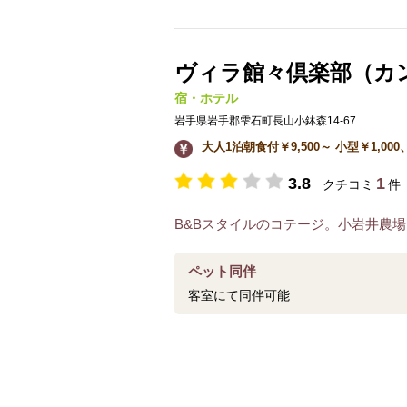
ヴィラ館々倶楽部（カ
宿・ホテル
岩手県岩手郡雫石町長山小鉢森14-67
大人1泊朝食付￥9,500～ 小型￥1,00
3.8
1
クチコミ
件
B&Bスタイルのコテージ。小岩井農
ペット同伴
客室にて同伴可能