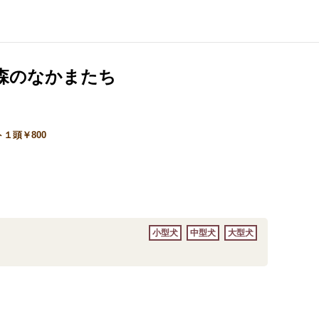
森のなかまたち
ト１頭￥800
小型犬
中型犬
大型犬