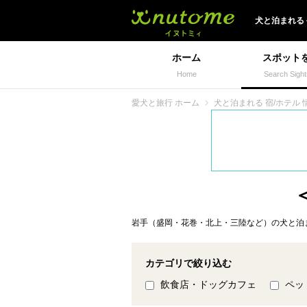
犬と一緒に旅行しよう!
犬と泊まれる
ホーム
スポット
Home
Search Sight
愛犬と旅行 ホーム
犬と泊まれる 宿/ホテル 
岩手（盛岡・花巻・北上・三陸など）の犬と泊ま
カテゴリで絞り込む
飲食店・ドッグカフェ
ペッ