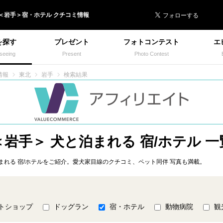
 イヌトミィ
＜
岩手
＞
宿・ホテル
クチコミ情報
を探す
プレゼント
フォトコンテスト
エ
seeing
Present
Photo Contest
情報
東北
岩手
検索結果
＜岩手＞ 犬と泊まれる 宿/ホテル 一
れる 宿/ホテルをご紹介。愛犬家目線のクチコミ、ペット同伴 写真も満載。
トショップ
ドッグラン
宿・ホテル
動物病院
観