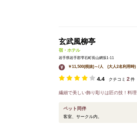
玄武風柳亭
宿・ホテル
岩手県岩手郡雫石町長山網張1-11
￥11,500(税抜)～/人 (大人2名利用
4.4
2
クチコミ
件
繊細で美しい飾り彫りは匠の技！料理
ペット同伴
客室、サークル内。