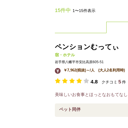
15件中
1〜15件表示
ペンションむってぃ
宿・ホテル
岩手県八幡平市安比高原605-51
￥7,962(税抜)～/人 (大人2名利用時)
4.8
5
クチコミ
件
美味しいお食事とほっとなおもてなし
ペット同伴