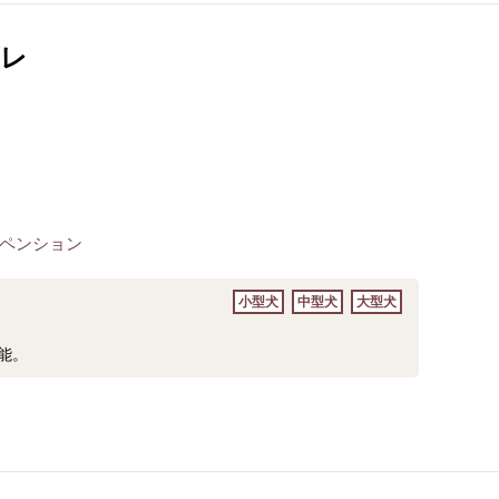
ビレ
ペンション
小型犬
中型犬
大型犬
能。