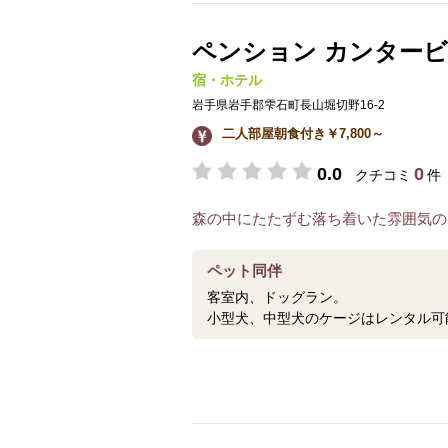
ペンション カンター
宿・ホテル
岩手県岩手郡雫石町長山堀切野16-2
二人部屋朝食付き￥7,800～
0.0
0
クチコミ
件
森の中にたたずむ落ち着いた雰囲気の
ペット同伴
客室内、ドッグラン。
小型犬、中型犬のケージはレンタル可