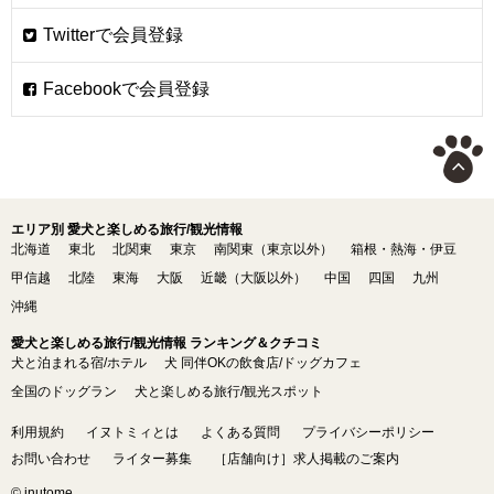
エリア別 愛犬と楽しめる旅行/観光情報
北海道
東北
北関東
東京
南関東（東京以外）
箱根・熱海・伊豆
甲信越
北陸
東海
大阪
近畿（大阪以外）
中国
四国
九州
沖縄
愛犬と楽しめる旅行/観光情報 ランキング＆クチコミ
犬と泊まれる宿/ホテル
犬 同伴OKの飲食店/ドッグカフェ
全国のドッグラン
犬と楽しめる旅行/観光スポット
利用規約
イヌトミィとは
よくある質問
プライバシーポリシー
お問い合わせ
ライター募集
［店舗向け］求人掲載のご案内
© inutome