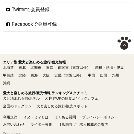
エリア別 愛犬と楽しめる旅行/観光情報
北海道
東北
北関東
東京
南関東（東京以外）
箱根・熱海・伊豆
甲信越
北陸
東海
大阪
近畿（大阪以外）
中国
四国
九州
沖縄
愛犬と楽しめる旅行/観光情報 ランキング＆クチコミ
犬と泊まれる宿/ホテル
犬 同伴OKの飲食店/ドッグカフェ
全国のドッグラン
犬と楽しめる旅行/観光スポット
利用規約
イヌトミィとは
よくある質問
プライバシーポリシー
お問い合わせ
ライター募集
［店舗向け］求人掲載のご案内
© inutome