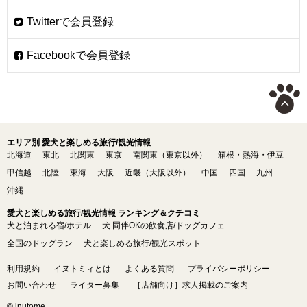
エリア別 愛犬と楽しめる旅行/観光情報
北海道
東北
北関東
東京
南関東（東京以外）
箱根・熱海・伊豆
甲信越
北陸
東海
大阪
近畿（大阪以外）
中国
四国
九州
沖縄
愛犬と楽しめる旅行/観光情報 ランキング＆クチコミ
犬と泊まれる宿/ホテル
犬 同伴OKの飲食店/ドッグカフェ
全国のドッグラン
犬と楽しめる旅行/観光スポット
利用規約
イヌトミィとは
よくある質問
プライバシーポリシー
お問い合わせ
ライター募集
［店舗向け］求人掲載のご案内
© inutome