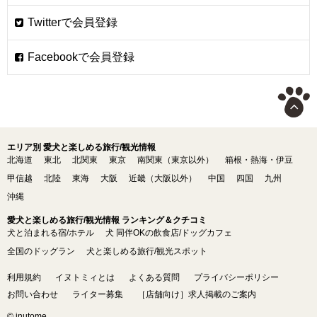
エリア別 愛犬と楽しめる旅行/観光情報
北海道
東北
北関東
東京
南関東（東京以外）
箱根・熱海・伊豆
甲信越
北陸
東海
大阪
近畿（大阪以外）
中国
四国
九州
沖縄
愛犬と楽しめる旅行/観光情報 ランキング＆クチコミ
犬と泊まれる宿/ホテル
犬 同伴OKの飲食店/ドッグカフェ
全国のドッグラン
犬と楽しめる旅行/観光スポット
利用規約
イヌトミィとは
よくある質問
プライバシーポリシー
お問い合わせ
ライター募集
［店舗向け］求人掲載のご案内
© inutome