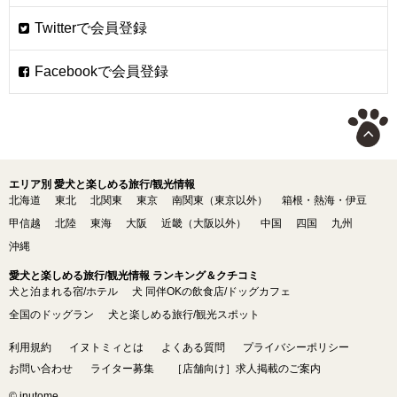
エリア別 愛犬と楽しめる旅行/観光情報
北海道
東北
北関東
東京
南関東（東京以外）
箱根・熱海・伊豆
甲信越
北陸
東海
大阪
近畿（大阪以外）
中国
四国
九州
沖縄
愛犬と楽しめる旅行/観光情報 ランキング＆クチコミ
犬と泊まれる宿/ホテル
犬 同伴OKの飲食店/ドッグカフェ
全国のドッグラン
犬と楽しめる旅行/観光スポット
利用規約
イヌトミィとは
よくある質問
プライバシーポリシー
お問い合わせ
ライター募集
［店舗向け］求人掲載のご案内
© inutome