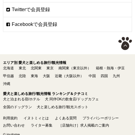
エリア別 愛犬と楽しめる旅行/観光情報
北海道
東北
北関東
東京
南関東（東京以外）
箱根・熱海・伊豆
甲信越
北陸
東海
大阪
近畿（大阪以外）
中国
四国
九州
沖縄
愛犬と楽しめる旅行/観光情報 ランキング＆クチコミ
犬と泊まれる宿/ホテル
犬 同伴OKの飲食店/ドッグカフェ
全国のドッグラン
犬と楽しめる旅行/観光スポット
利用規約
イヌトミィとは
よくある質問
プライバシーポリシー
お問い合わせ
ライター募集
［店舗向け］求人掲載のご案内
© inutome