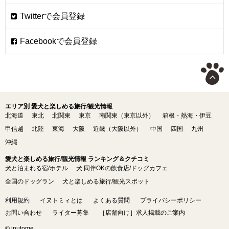
エリア別 愛犬と楽しめる旅行/観光情報
北海道
東北
北関東
東京
南関東（東京以外）
箱根・熱海・伊豆
甲信越
北陸
東海
大阪
近畿（大阪以外）
中国
四国
九州
沖縄
愛犬と楽しめる旅行/観光情報 ランキング＆クチコミ
犬と泊まれる宿/ホテル
犬 同伴OKの飲食店/ドッグカフェ
全国のドッグラン
犬と楽しめる旅行/観光スポット
利用規約
イヌトミィとは
よくある質問
プライバシーポリシー
お問い合わせ
ライター募集
［店舗向け］求人掲載のご案内
© inutome