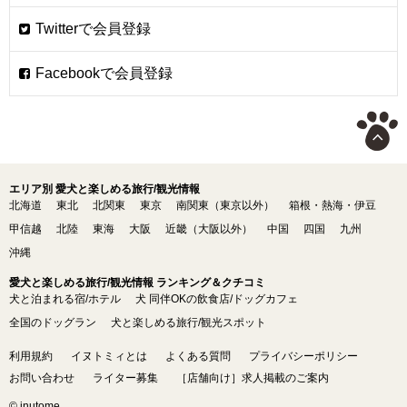
エリア別 愛犬と楽しめる旅行/観光情報
北海道
東北
北関東
東京
南関東（東京以外）
箱根・熱海・伊豆
甲信越
北陸
東海
大阪
近畿（大阪以外）
中国
四国
九州
沖縄
愛犬と楽しめる旅行/観光情報 ランキング＆クチコミ
犬と泊まれる宿/ホテル
犬 同伴OKの飲食店/ドッグカフェ
全国のドッグラン
犬と楽しめる旅行/観光スポット
利用規約
イヌトミィとは
よくある質問
プライバシーポリシー
お問い合わせ
ライター募集
［店舗向け］求人掲載のご案内
© inutome