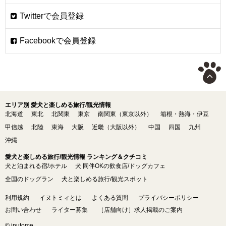
エリア別 愛犬と楽しめる旅行/観光情報
北海道
東北
北関東
東京
南関東（東京以外）
箱根・熱海・伊豆
甲信越
北陸
東海
大阪
近畿（大阪以外）
中国
四国
九州
沖縄
愛犬と楽しめる旅行/観光情報 ランキング＆クチコミ
犬と泊まれる宿/ホテル
犬 同伴OKの飲食店/ドッグカフェ
全国のドッグラン
犬と楽しめる旅行/観光スポット
利用規約
イヌトミィとは
よくある質問
プライバシーポリシー
お問い合わせ
ライター募集
［店舗向け］求人掲載のご案内
© inutome