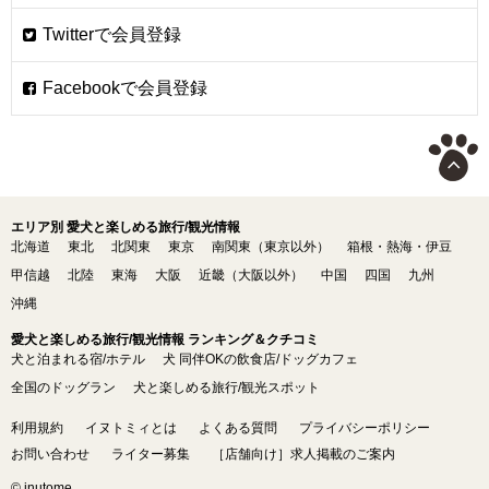
エリア別 愛犬と楽しめる旅行/観光情報
北海道
東北
北関東
東京
南関東（東京以外）
箱根・熱海・伊豆
甲信越
北陸
東海
大阪
近畿（大阪以外）
中国
四国
九州
沖縄
愛犬と楽しめる旅行/観光情報 ランキング＆クチコミ
犬と泊まれる宿/ホテル
犬 同伴OKの飲食店/ドッグカフェ
全国のドッグラン
犬と楽しめる旅行/観光スポット
利用規約
イヌトミィとは
よくある質問
プライバシーポリシー
お問い合わせ
ライター募集
［店舗向け］求人掲載のご案内
© inutome