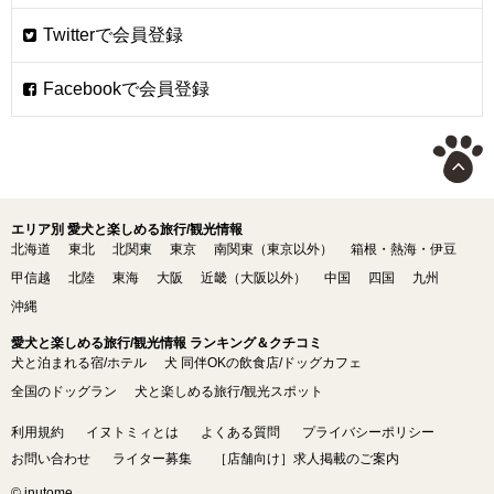
エリア別 愛犬と楽しめる旅行/観光情報
北海道
東北
北関東
東京
南関東（東京以外）
箱根・熱海・伊豆
甲信越
北陸
東海
大阪
近畿（大阪以外）
中国
四国
九州
沖縄
愛犬と楽しめる旅行/観光情報 ランキング＆クチコミ
犬と泊まれる宿/ホテル
犬 同伴OKの飲食店/ドッグカフェ
全国のドッグラン
犬と楽しめる旅行/観光スポット
利用規約
イヌトミィとは
よくある質問
プライバシーポリシー
お問い合わせ
ライター募集
［店舗向け］求人掲載のご案内
© inutome