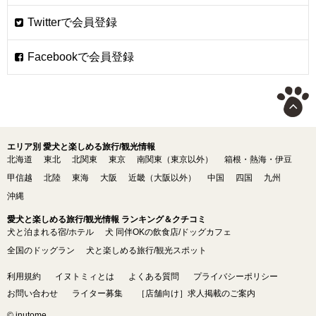
エリア別 愛犬と楽しめる旅行/観光情報
北海道
東北
北関東
東京
南関東（東京以外）
箱根・熱海・伊豆
甲信越
北陸
東海
大阪
近畿（大阪以外）
中国
四国
九州
沖縄
愛犬と楽しめる旅行/観光情報 ランキング＆クチコミ
犬と泊まれる宿/ホテル
犬 同伴OKの飲食店/ドッグカフェ
全国のドッグラン
犬と楽しめる旅行/観光スポット
利用規約
イヌトミィとは
よくある質問
プライバシーポリシー
お問い合わせ
ライター募集
［店舗向け］求人掲載のご案内
© inutome