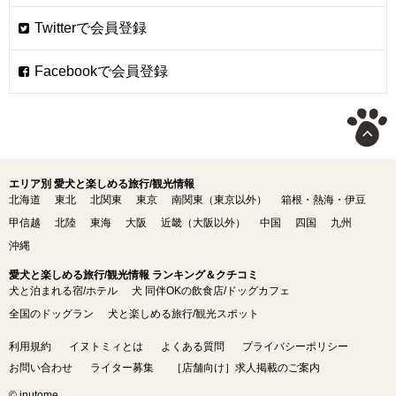
エリア別 愛犬と楽しめる旅行/観光情報
北海道
東北
北関東
東京
南関東（東京以外）
箱根・熱海・伊豆
甲信越
北陸
東海
大阪
近畿（大阪以外）
中国
四国
九州
沖縄
愛犬と楽しめる旅行/観光情報 ランキング＆クチコミ
犬と泊まれる宿/ホテル
犬 同伴OKの飲食店/ドッグカフェ
全国のドッグラン
犬と楽しめる旅行/観光スポット
利用規約
イヌトミィとは
よくある質問
プライバシーポリシー
お問い合わせ
ライター募集
［店舗向け］求人掲載のご案内
© inutome