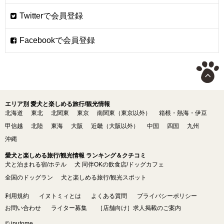
エリア別 愛犬と楽しめる旅行/観光情報
北海道
東北
北関東
東京
南関東（東京以外）
箱根・熱海・伊豆
甲信越
北陸
東海
大阪
近畿（大阪以外）
中国
四国
九州
沖縄
愛犬と楽しめる旅行/観光情報 ランキング＆クチコミ
犬と泊まれる宿/ホテル
犬 同伴OKの飲食店/ドッグカフェ
全国のドッグラン
犬と楽しめる旅行/観光スポット
利用規約
イヌトミィとは
よくある質問
プライバシーポリシー
お問い合わせ
ライター募集
［店舗向け］求人掲載のご案内
© inutome