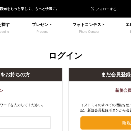
 イヌトミィ
/観光
を
もっと楽しく、
もっと快適に。
を探す
プレゼント
フォトコンテスト
エ
seeing
Present
Photo Contest
ログイン
トをお持ちの方
まだ会員登録
ン
新規会
ワードを入力してください。
イヌトミィのすべての機能を使
記、新規会員登録ボタンから会