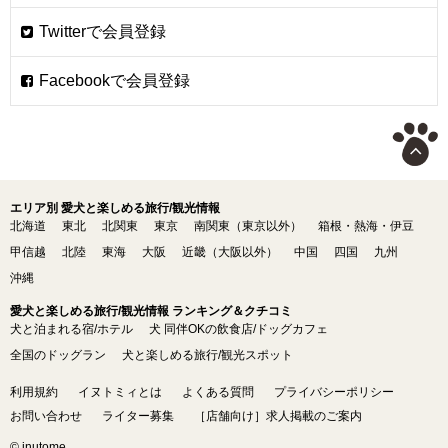
エリア別 愛犬と楽しめる旅行/観光情報
北海道
東北
北関東
東京
南関東（東京以外）
箱根・熱海・伊豆
甲信越
北陸
東海
大阪
近畿（大阪以外）
中国
四国
九州
沖縄
愛犬と楽しめる旅行/観光情報 ランキング＆クチコミ
犬と泊まれる宿/ホテル
犬 同伴OKの飲食店/ドッグカフェ
全国のドッグラン
犬と楽しめる旅行/観光スポット
利用規約
イヌトミィとは
よくある質問
プライバシーポリシー
お問い合わせ
ライター募集
［店舗向け］求人掲載のご案内
© inutome