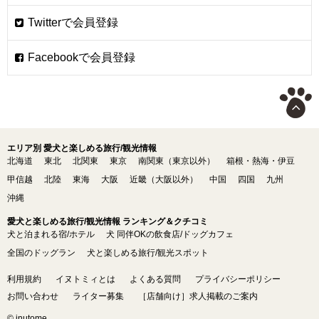
エリア別 愛犬と楽しめる旅行/観光情報
北海道
東北
北関東
東京
南関東（東京以外）
箱根・熱海・伊豆
甲信越
北陸
東海
大阪
近畿（大阪以外）
中国
四国
九州
沖縄
愛犬と楽しめる旅行/観光情報 ランキング＆クチコミ
犬と泊まれる宿/ホテル
犬 同伴OKの飲食店/ドッグカフェ
全国のドッグラン
犬と楽しめる旅行/観光スポット
利用規約
イヌトミィとは
よくある質問
プライバシーポリシー
お問い合わせ
ライター募集
［店舗向け］求人掲載のご案内
© inutome