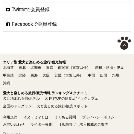
エリア別 愛犬と楽しめる旅行/観光情報
北海道
東北
北関東
東京
南関東（東京以外）
箱根・熱海・伊豆
甲信越
北陸
東海
大阪
近畿（大阪以外）
中国
四国
九州
沖縄
愛犬と楽しめる旅行/観光情報 ランキング＆クチコミ
犬と泊まれる宿/ホテル
犬 同伴OKの飲食店/ドッグカフェ
全国のドッグラン
犬と楽しめる旅行/観光スポット
利用規約
イヌトミィとは
よくある質問
プライバシーポリシー
お問い合わせ
ライター募集
［店舗向け］求人掲載のご案内
© inutome