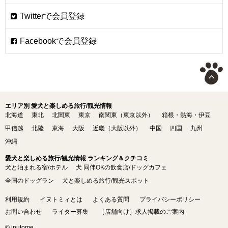
エリア別 愛犬と楽しめる旅行/観光情報
北海道
東北
北関東
東京
南関東（東京以外）
箱根・熱海・伊豆
甲信越
北陸
東海
大阪
近畿（大阪以外）
中国
四国
九州
沖縄
愛犬と楽しめる旅行/観光情報 ランキング＆クチコミ
犬と泊まれる宿/ホテル
犬 同伴OKの飲食店/ドッグカフェ
全国のドッグラン
犬と楽しめる旅行/観光スポット
利用規約
イヌトミィとは
よくある質問
プライバシーポリシー
お問い合わせ
ライター募集
［店舗向け］求人掲載のご案内
© inutome