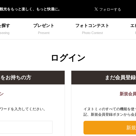
 イヌトミィ
/観光
を
もっと楽しく、
もっと快適に。
を探す
プレゼント
フォトコンテスト
エ
seeing
Present
Photo Contest
ログイン
トをお持ちの方
まだ会員登録
ン
新規会
ワードを入力してください。
イヌトミィのすべての機能を使
記、新規会員登録ボタンから会