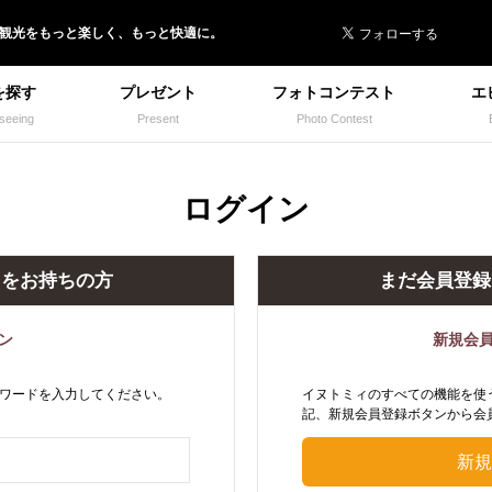
 イヌトミィ
/観光
を
もっと楽しく、
もっと快適に。
を探す
プレゼント
フォトコンテスト
エ
seeing
Present
Photo Contest
ログイン
トをお持ちの方
まだ会員登録
ン
新規会
ワードを入力してください。
イヌトミィのすべての機能を使
記、新規会員登録ボタンから会