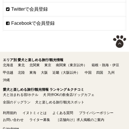
エリア別 愛犬と楽しめる旅行/観光情報
北海道
東北
北関東
東京
南関東（東京以外）
箱根・熱海・伊豆
甲信越
北陸
東海
大阪
近畿（大阪以外）
中国
四国
九州
沖縄
愛犬と楽しめる旅行/観光情報 ランキング＆クチコミ
犬と泊まれる宿/ホテル
犬 同伴OKの飲食店/ドッグカフェ
全国のドッグラン
犬と楽しめる旅行/観光スポット
利用規約
イヌトミィとは
よくある質問
プライバシーポリシー
お問い合わせ
ライター募集
［店舗向け］求人掲載のご案内
© inutome