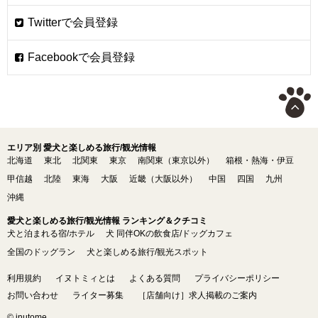
エリア別 愛犬と楽しめる旅行/観光情報
北海道
東北
北関東
東京
南関東（東京以外）
箱根・熱海・伊豆
甲信越
北陸
東海
大阪
近畿（大阪以外）
中国
四国
九州
沖縄
愛犬と楽しめる旅行/観光情報 ランキング＆クチコミ
犬と泊まれる宿/ホテル
犬 同伴OKの飲食店/ドッグカフェ
全国のドッグラン
犬と楽しめる旅行/観光スポット
利用規約
イヌトミィとは
よくある質問
プライバシーポリシー
お問い合わせ
ライター募集
［店舗向け］求人掲載のご案内
© inutome