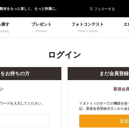
 イヌトミィ
/観光
を
もっと楽しく、
もっと快適に。
を探す
プレゼント
フォトコンテスト
エ
seeing
Present
Photo Contest
ログイン
トをお持ちの方
まだ会員登録
ン
新規会
ワードを入力してください。
イヌトミィのすべての機能を使
記、新規会員登録ボタンから会