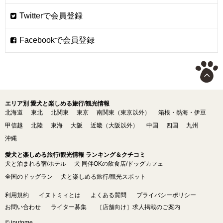
エリア別 愛犬と楽しめる旅行/観光情報
北海道
東北
北関東
東京
南関東（東京以外）
箱根・熱海・伊豆
甲信越
北陸
東海
大阪
近畿（大阪以外）
中国
四国
九州
沖縄
愛犬と楽しめる旅行/観光情報 ランキング＆クチコミ
犬と泊まれる宿/ホテル
犬 同伴OKの飲食店/ドッグカフェ
全国のドッグラン
犬と楽しめる旅行/観光スポット
利用規約
イヌトミィとは
よくある質問
プライバシーポリシー
お問い合わせ
ライター募集
［店舗向け］求人掲載のご案内
© inutome