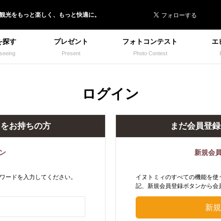
 イヌトミィ
/観光
を
もっと楽しく、
もっと快適に。
を探す
プレゼント
フォトコンテスト
エ
seeing
Present
Photo Contest
ログイン
トをお持ちの方
まだ会員登録
ン
新規会
ワードを入力してください。
イヌトミィのすべての機能を使
記、新規会員登録ボタンから会