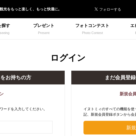
 イヌトミィ
/観光
を
もっと楽しく、
もっと快適に。
を探す
プレゼント
フォトコンテスト
エ
seeing
Present
Photo Contest
ログイン
トをお持ちの方
まだ会員登録
ン
新規会
ワードを入力してください。
イヌトミィのすべての機能を使
記、新規会員登録ボタンから会