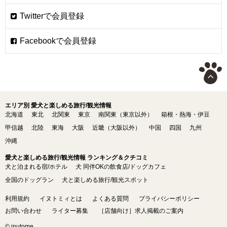
エリア別 愛犬と楽しめる旅行/観光情報
北海道
東北
北関東
東京
南関東（東京以外）
箱根・熱海・伊豆
甲信越
北陸
東海
大阪
近畿（大阪以外）
中国
四国
九州
沖縄
愛犬と楽しめる旅行/観光情報 ランキング＆クチコミ
犬と泊まれる宿/ホテル
犬 同伴OKの飲食店/ドッグカフェ
全国のドッグラン
犬と楽しめる旅行/観光スポット
利用規約
イヌトミィとは
よくある質問
プライバシーポリシー
お問い合わせ
ライター募集
［店舗向け］求人掲載のご案内
© inutome